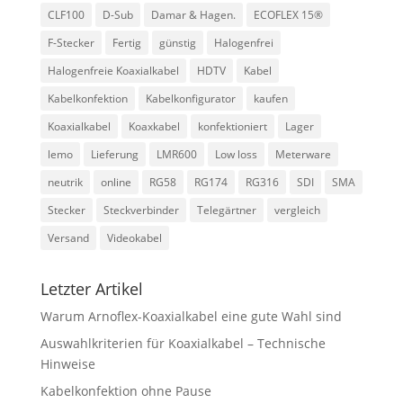
CLF100
D-Sub
Damar & Hagen.
ECOFLEX 15®
F-Stecker
Fertig
günstig
Halogenfrei
Halogenfreie Koaxialkabel
HDTV
Kabel
Kabelkonfektion
Kabelkonfigurator
kaufen
Koaxialkabel
Koaxkabel
konfektioniert
Lager
lemo
Lieferung
LMR600
Low loss
Meterware
neutrik
online
RG58
RG174
RG316
SDI
SMA
Stecker
Steckverbinder
Telegärtner
vergleich
Versand
Videokabel
Letzter Artikel
Warum Arnoflex-Koaxialkabel eine gute Wahl sind
Auswahlkriterien für Koaxialkabel – Technische
Hinweise
Kabelkonfektion ohne Pause