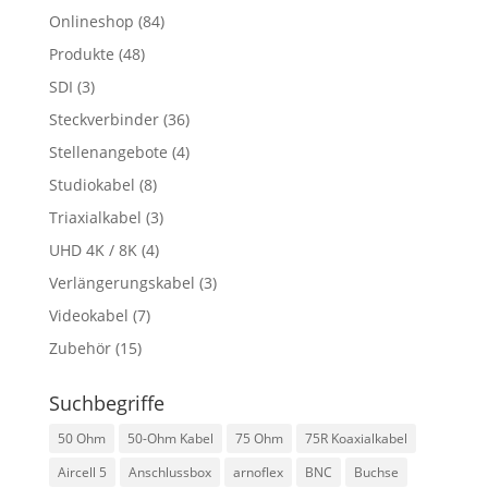
Onlineshop
(84)
Produkte
(48)
SDI
(3)
Steckverbinder
(36)
Stellenangebote
(4)
Studiokabel
(8)
Triaxialkabel
(3)
UHD 4K / 8K
(4)
Verlängerungskabel
(3)
Videokabel
(7)
Zubehör
(15)
Suchbegriffe
50 Ohm
50-Ohm Kabel
75 Ohm
75R Koaxialkabel
Aircell 5
Anschlussbox
arnoflex
BNC
Buchse