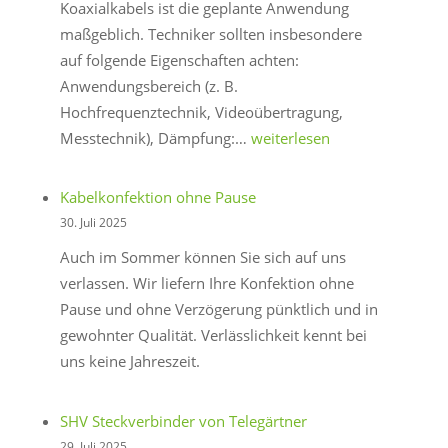
Koaxialkabels ist die geplante Anwendung
maßgeblich. Techniker sollten insbesondere
auf folgende Eigenschaften achten:
Anwendungsbereich (z. B.
Hochfrequenztechnik, Videoübertragung,
Auswahlkriterien
Messtechnik), Dämpfung:…
weiterlesen
für
Koaxialkabel
Kabelkonfektion ohne Pause
–
30. Juli 2025
Technische
Auch im Sommer können Sie sich auf uns
Hinweise
verlassen. Wir liefern Ihre Konfektion ohne
Pause und ohne Verzögerung pünktlich und in
gewohnter Qualität. Verlässlichkeit kennt bei
uns keine Jahreszeit.
SHV Steckverbinder von Telegärtner
29. Juli 2025