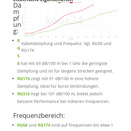
Dä
m
pf
un
g:
R
Kabeldämpfung und Frequenz: Vgl. RG58 und
G
RG174
5
8
hat mit 69 dB/100 m bei 1 GHz die geringste
Dämpfung und ist für längere Strecken geeignet.
RG174
zeigt mit 91 dB/100 m eine höhere
Dämpfung, ideal für kurze Verbindungen.
RG316
liegt bei 101 dB/100 m, bietet jedoch
bessere Performance bei höheren Frequenzen.
Frequenzbereich:
RG58
und
RG174
sind auf Frequenzen bis etwa 1