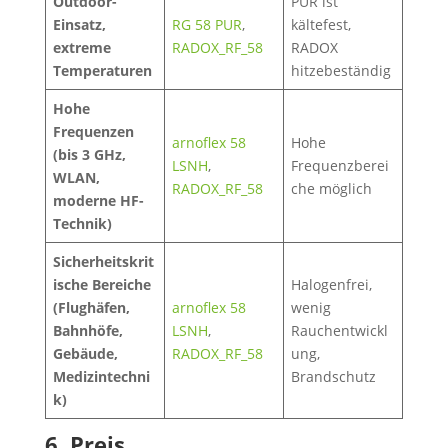
Outdoor-
PUR ist
Einsatz,
RG 58 PUR
,
kältefest,
extreme
RADOX_RF_58
RADOX
Temperaturen
hitzebeständig
Hohe
Frequenzen
arnoflex 58
Hohe
(bis 3 GHz,
LSNH
,
Frequenzberei
WLAN,
RADOX_RF_58
che möglich
moderne HF-
Technik)
Sicherheitskrit
ische Bereiche
Halogenfrei,
(Flughäfen,
arnoflex 58
wenig
Bahnhöfe,
LSNH
,
Rauchentwickl
Gebäude,
RADOX_RF_58
ung,
Medizintechni
Brandschutz
k)
6. Preis