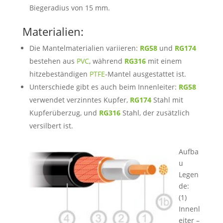
Biegeradius von 15 mm.
Materialien:
Die Mantelmaterialien variieren:
RG58
und
RG174
bestehen aus
PVC
, während
RG316
mit einem
hitzebeständigen
PTFE
-Mantel ausgestattet ist.
Unterschiede gibt es auch beim Innenleiter:
RG58
verwendet verzinntes Kupfer,
RG174
Stahl mit
Kupferüberzug, und
RG316
Stahl, der zusätzlich
versilbert ist.
Aufba
u
Legen
de:
(1)
Innenl
eiter –