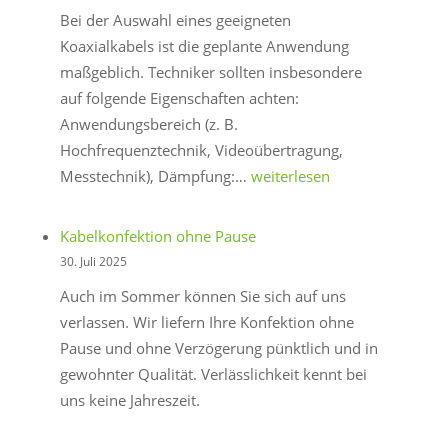
Wahl
Bei der Auswahl eines geeigneten
sind
Koaxialkabels ist die geplante Anwendung
maßgeblich. Techniker sollten insbesondere
auf folgende Eigenschaften achten:
Anwendungsbereich (z. B.
Hochfrequenztechnik, Videoübertragung,
Auswahlkriterien
Messtechnik), Dämpfung:…
weiterlesen
für
Koaxialkabel
Kabelkonfektion ohne Pause
–
30. Juli 2025
Technische
Auch im Sommer können Sie sich auf uns
Hinweise
verlassen. Wir liefern Ihre Konfektion ohne
Pause und ohne Verzögerung pünktlich und in
gewohnter Qualität. Verlässlichkeit kennt bei
uns keine Jahreszeit.