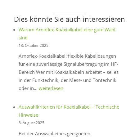
Dies könnte Sie auch interessieren
Warum Arnoflex-Koaxialkabel eine gute Wahl
sind
13. Oktober 2025
Arnoflex-Koaxialkabel: flexible Kabellösungen
für eine zuverlässige Signalübertragung im HF-
Bereich Wer mit Koaxialkabeln arbeitet – sei es
in der Funktechnik, der Mess- und Tontechnik
Warum
oder in…
weiterlesen
Arnoflex-
Koaxialkabel
Auswahlkriterien für Koaxialkabel – Technische
eine
Hinweise
gute
8. August 2025
Wahl
Bei der Auswahl eines geeigneten
sind