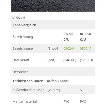
RG 58 C/U
Kabelvergleich
RG 58
RG 058
RG 58
Bezeichnung
C/U
C/U
ALL
Bezeichnung
[Shop]
050244
050240
05011
(14,36
Datenblatt
[pdf]
(246 KB)
(129 KB)
KB)
Hersteller
Technischen Daten – Aufbau Kabel
Außendurchmesser
[Ø/mm]
5
5
4.95
Mantelmaterial
PVC
PVC
PVC