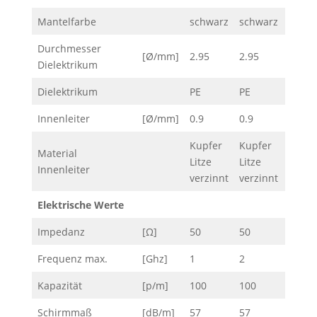
Mantelfarbe
schwarz
schwarz
schwa
Durchmesser
[Ø/mm]
2.95
2.95
2.9
Dielektrikum
Dielektrikum
PE
PE
PE sm
Innenleiter
[Ø/mm]
0.9
0.9
0.9
Kupfer
Kupfer
Material
Kupfe
Litze
Litze
Innenleiter
Litze
verzinnt
verzinnt
Elektrische Werte
Impedanz
[Ω]
50
50
50
Frequenz max.
[Ghz]
1
2
1
Kapazität
[p/m]
100
100
82
Schirmmaß
[dB/m]
57
57
82