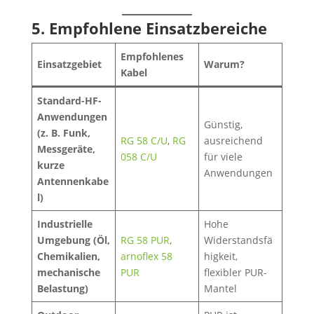
5. Empfohlene Einsatzbereiche
Empfohlenes
Einsatzgebiet
Warum?
Kabel
Standard-HF-
Anwendungen
Günstig,
(z. B. Funk,
RG 58 C/U
,
RG
ausreichend
Messgeräte,
058 C/U
für viele
kurze
Anwendungen
Antennenkabe
l)
Industrielle
Hohe
Umgebung (Öl,
RG 58 PUR
,
Widerstandsfä
Chemikalien,
arnoflex 58
higkeit,
mechanische
PUR
flexibler PUR-
Belastung)
Mantel