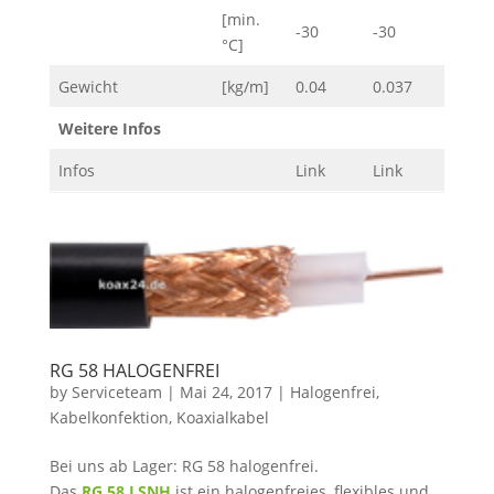
[min.
-30
-30
-30
°C]
Gewicht
[kg/m]
0.04
0.037
0.037
Weitere Infos
Infos
Link
Link
Link
RG 58 HALOGENFREI
by
Serviceteam
|
Mai 24, 2017
|
Halogenfrei
,
Kabelkonfektion
,
Koaxialkabel
Bei uns ab Lager: RG 58 halogenfrei.
Das
RG 58 LSNH
ist ein halogenfreies, flexibles und