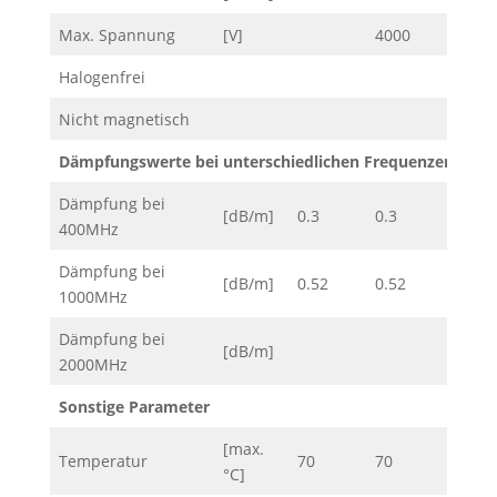
Max. Spannung
[V]
4000
Halogenfrei
Nicht magnetisch
Dämpfungswerte bei unterschiedlichen Frequenzen
Dämpfung bei
[dB/m]
0.3
0.3
0.23
400MHz
Dämpfung bei
[dB/m]
0.52
0.52
0.4
1000MHz
Dämpfung bei
[dB/m]
0.9
2000MHz
Sonstige Parameter
[max.
Temperatur
70
70
80
°C]