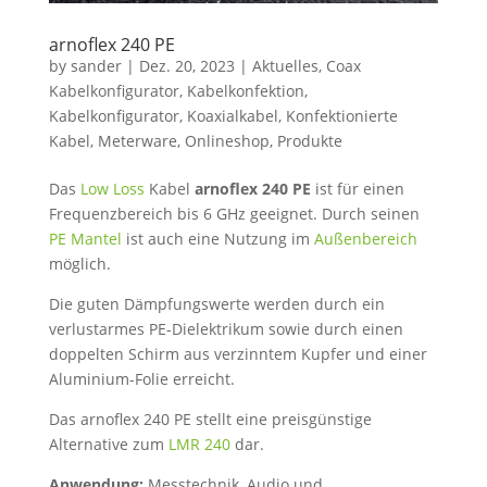
arnoflex 240 PE
by
sander
|
Dez. 20, 2023
|
Aktuelles
,
Coax
Kabelkonfigurator
,
Kabelkonfektion
,
Kabelkonfigurator
,
Koaxialkabel
,
Konfektionierte
Kabel
,
Meterware
,
Onlineshop
,
Produkte
Das
Low Loss
Kabel
arnoflex 240 PE
ist für einen
Frequenzbereich bis 6 GHz geeignet. Durch seinen
PE Mantel
ist auch eine Nutzung im
Außenbereich
möglich.
Die guten Dämpfungswerte werden durch ein
verlustarmes PE-Dielektrikum sowie durch einen
doppelten Schirm aus verzinntem Kupfer und einer
Aluminium-Folie erreicht.
Das arnoflex 240 PE stellt eine preisgünstige
Alternative zum
LMR 240
dar.
Anwendung:
Messtechnik, Audio und