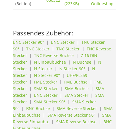
050322
(Belden)
(223KB)
Onlineshop
Passendes Zubehör:
BNC Stecker 90°
|
BNC Stecker
|
TNC Stecker
90°
|
TNC Stecker
|
TNC Stecker
|
TNC Reverse
Stecker
|
TNC Reverse Buchse
|
7-16 DIN
Stecker
|
N Einbaubuchse
|
N Buchse
|
N
Stecker
|
N Stecker
|
N Stecker 90°
|
N
Stecker
|
N Stecker 90°
|
UHF/PL259
Stecker
|
FME Stecker
|
FME Buchse
|
FME
Stecker
|
SMA Stecker
|
SMA Buchse
|
SMA
Stecker
|
BNC Stecker
|
SMA Stecker
|
SMA
Stecker
|
SMA Stecker 90°
|
SMA Stecker
90°
|
BNC Buchse
|
SMA Reverse Stecker
|
SMA
Einbaubuchse
|
SMA Reverse Stecker 90°
|
SMA
Reverse Einbaubu.
|
SMA Reverse Buchse
|
BNC
Einbaubuchse