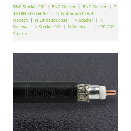
BNC Stecker 90°
|
BNC Stecker
|
BNC Stecker
|
7-
16 DIN Stecker 90°
|
N Einbaubuchse, 4-
Flansch
|
N Einbaubuchse
|
N Stecker
|
N
Buchse
|
N Stecker 90°
|
N Buchse
|
UHF/PL259
Stecker