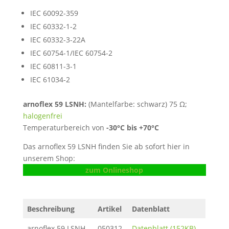
IEC 60092-359
IEC 60332-1-2
IEC 60332-3-22A
IEC 60754-1/IEC 60754-2
IEC 60811-3-1
IEC 61034-2
arnoflex 59 LSNH:
(Mantelfarbe: schwarz) 75 Ω;
halogenfrei
Temperaturbereich von
-30°C bis +70°C
Das arnoflex 59 LSNH finden Sie ab sofort hier in
unserem Shop:
zum Onlineshop
Beschreibung
Artikel
Datenblatt
arnoflex 59 LSNH
050312
Datenblatt (152KB)