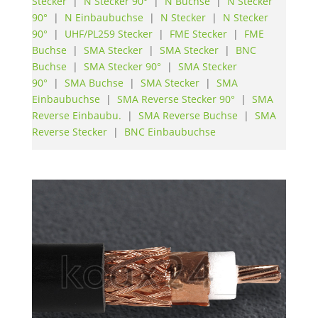
Stecker
|
N Stecker 90°
|
N Buchse
|
N Stecker
90°
|
N Einbaubuchse
|
N Stecker
|
N Stecker
90°
|
UHF/PL259 Stecker
|
FME Stecker
|
FME
Buchse
|
SMA Stecker
|
SMA Stecker
|
BNC
Buchse
|
SMA Stecker 90°
|
SMA Stecker
90°
|
SMA Buchse
|
SMA Stecker
|
SMA
Einbaubuchse
|
SMA Reverse Stecker 90°
|
SMA
Reverse Einbaubu.
|
SMA Reverse Buchse
|
SMA
Reverse Stecker
|
BNC Einbaubuchse