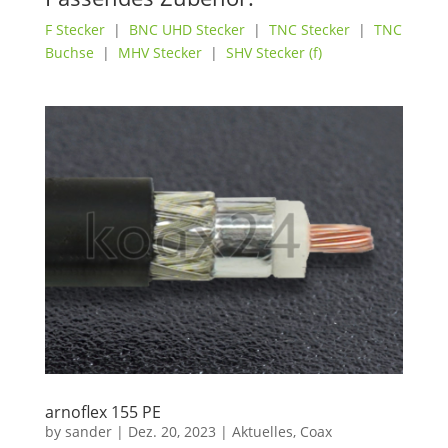
F Stecker
|
BNC UHD Stecker
|
TNC Stecker
|
TNC
Buchse
|
MHV Stecker
|
SHV Stecker (f)
arnoflex 155 PE
by
sander
|
Dez. 20, 2023
|
Aktuelles
,
Coax