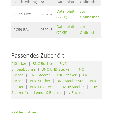
Beschreibung
Artikel
Datenblatt
Onlineshop
Datenblatt
zum
RG 59 Flex
050262
(72KB)
Onlineshop
Datenblatt
zum
RG59 B/U
050245
(72KB)
Onlineshop
Passendes Zubehör:
F Stecker
|
BNC Buchse
|
BNC
Einbaubuchse
|
BNC UHD Stecker
|
TNC
Buchse
|
TNC Stecker
|
TNC Stecker
|
TNC
Buchse
|
BNC Stecker
|
BNC Stecker 90°
|
BNC
Stecker
|
BNC Pro Stecker
|
MHV Stecker
|
SHV
Stecker (f)
|
Lemo 1S Buchse
|
N Buchse
« Older Entries