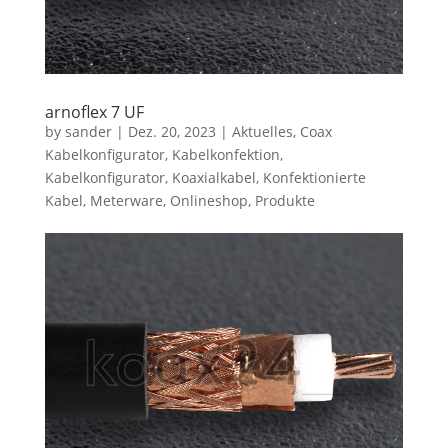
arnoflex 7 UF
by
sander
|
Dez. 20, 2023
|
Aktuelles
,
Coax
Kabelkonfigurator
,
Kabelkonfektion
,
Kabelkonfigurator
,
Koaxialkabel
,
Konfektionierte
Kabel
,
Meterware
,
Onlineshop
,
Produkte