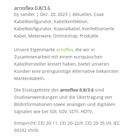
arnoflex 0.8/3.6
by
sander
|
Dez. 20, 2023
|
Aktuelles
,
Coax
Kabelkonfigurator
,
Kabelkonfektion
,
Kabelkonfigurator
,
Koaxialkabel
,
Konfektionierte
Kabel
,
Meterware
,
Onlineshop
,
Produkte
Unsere Eigenmarke
arnoflex
, die wir in
Zusammenarbeit mit einem europäischen
Kabelhersteller kreiert haben, bietet unseren
Kunden eine preisgünstige Alternative bekannten
Markenkabeln.
Die Eisatzgebiete des
arnoflex 0.8/3.6
sind
Studioanwendungen und die Übertragung von
Bildinformationen sowie analogen und digitalen
Signalen wie bei SDI, SDV, SDTI, HDTV.
Entspricht: CEI 20-11, CEI 20-22/II, CEI 20-35 I/II, IEC
60332 I/II/III