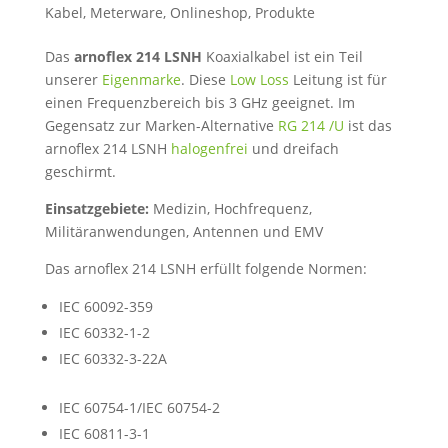
Kabel
,
Meterware
,
Onlineshop
,
Produkte
Das
arnoflex 214 LSNH
Koaxialkabel ist ein Teil
unserer
Eigenmarke
. Diese
Low Loss
Leitung ist für
einen Frequenzbereich bis 3 GHz geeignet. Im
Gegensatz zur Marken-Alternative
RG 214 /U
ist das
arnoflex 214 LSNH
halogenfrei
und dreifach
geschirmt.
Einsatzgebiete:
Medizin, Hochfrequenz,
Militäranwendungen, Antennen und EMV
Das arnoflex 214 LSNH erfüllt folgende Normen:
IEC 60092-359
IEC 60332-1-2
IEC 60332-3-22A
IEC 60754-1/IEC 60754-2
IEC 60811-3-1