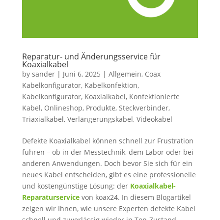
Reparatur- und Änderungsservice für
Koaxialkabel
by
sander
|
Juni 6, 2025
|
Allgemein
,
Coax
Kabelkonfigurator
,
Kabelkonfektion
,
Kabelkonfigurator
,
Koaxialkabel
,
Konfektionierte
Kabel
,
Onlineshop
,
Produkte
,
Steckverbinder
,
Triaxialkabel
,
Verlängerungskabel
,
Videokabel
Defekte Koaxialkabel können schnell zur Frustration
führen – ob in der Messtechnik, dem Labor oder bei
anderen Anwendungen. Doch bevor Sie sich für ein
neues Kabel entscheiden, gibt es eine professionelle
und kostengünstige Lösung: der
Koaxialkabel-
Reparaturservice
von koax24. In diesem Blogartikel
zeigen wir Ihnen, wie unsere Experten defekte Kabel
schnell und zuverlässig wieder in Top-Zustand