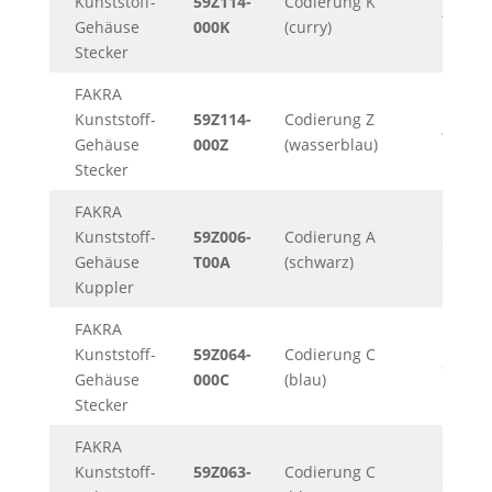
Kunststoff-
59Z114-
Codierung K
482KB
Gehäuse
000K
(curry)
Stecker
FAKRA
Kunststoff-
59Z114-
Codierung Z
482KB
Gehäuse
000Z
(wasserblau)
Stecker
FAKRA
Kunststoff-
59Z006-
Codierung A
796KB
Gehäuse
T00A
(schwarz)
Kuppler
FAKRA
Kunststoff-
59Z064-
Codierung C
63KB
Gehäuse
000C
(blau)
Stecker
FAKRA
Kunststoff-
59Z063-
Codierung C
643KB