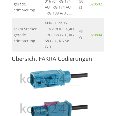
316 /C , RG 174
50
gerade,
020502
736K
AU , RG 174 AU
Ω
crimp/crimp
, RG 188 A/U , …
MXR 0,5/2,95
Fakra Stecker,
, ENVIROFLEX_400
50
gerade,
, RG 058 C/U , RG
020804
736K
Ω
crimp/crimp
58 C/U , RG 58
C/U , …
Übersicht FAKRA Codierungen