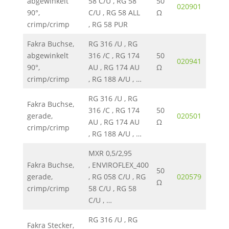
abgewinkelt
58 C/U , RG 58
50
020901
0.93
90°,
C/U , RG 58 ALL
Ω
crimp/crimp
, RG 58 PUR
Fakra Buchse,
RG 316 /U , RG
abgewinkelt
316 /C , RG 174
50
020941
420K
90°,
AU , RG 174 AU
Ω
crimp/crimp
, RG 188 A/U , …
RG 316 /U , RG
Fakra Buchse,
316 /C , RG 174
50
gerade,
020501
754K
AU , RG 174 AU
Ω
crimp/crimp
, RG 188 A/U , …
MXR 0,5/2,95
Fakra Buchse,
, ENVIROFLEX_400
50
gerade,
, RG 058 C/U , RG
020579
754K
Ω
crimp/crimp
58 C/U , RG 58
C/U , …
RG 316 /U , RG
Fakra Stecker,