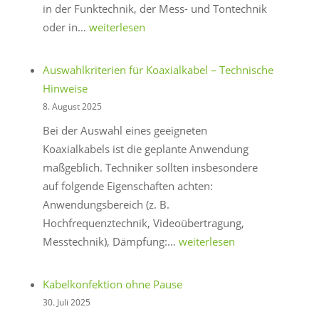
in der Funktechnik, der Mess- und Tontechnik
Warum
oder in…
weiterlesen
Arnoflex-
Koaxialkabel
Auswahlkriterien für Koaxialkabel – Technische
eine
Hinweise
gute
8. August 2025
Wahl
Bei der Auswahl eines geeigneten
sind
Koaxialkabels ist die geplante Anwendung
maßgeblich. Techniker sollten insbesondere
auf folgende Eigenschaften achten:
Anwendungsbereich (z. B.
Hochfrequenztechnik, Videoübertragung,
Auswahlkriterien
Messtechnik), Dämpfung:…
weiterlesen
für
Koaxialkabel
Kabelkonfektion ohne Pause
–
30. Juli 2025
Technische