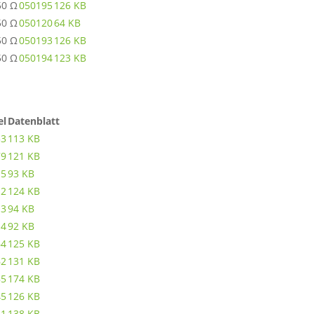
50 Ω
050195
126 KB
50 Ω
050120
64 KB
50 Ω
050193
126 KB
50 Ω
050194
123 KB
el
Datenblatt
53
113 KB
79
121 KB
15
93 KB
12
124 KB
13
94 KB
14
92 KB
64
125 KB
62
131 KB
85
174 KB
45
126 KB
61
138 KB