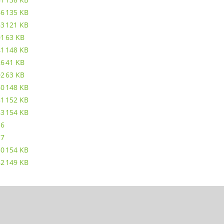
46
135 KB
63
121 KB
01
63 KB
41
148 KB
26
41 KB
02
63 KB
60
148 KB
81
152 KB
83
154 KB
16
17
80
154 KB
82
149 KB