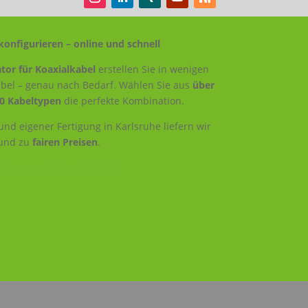
konfigurieren – online und schnell
tor für Koaxialkabel
erstellen Sie in wenigen
Kabel – genau nach Bedarf. Wählen Sie aus
über
0 Kabeltypen
die perfekte Kombination.
nd eigener Fertigung in Karlsruhe liefern wir
und zu
fairen Preisen
.
igurator für Koaxialkabel