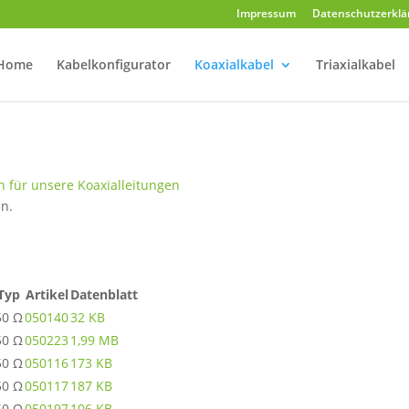
Impressum
Datenschutzerklä
Home
Kabelkonfigurator
Koaxialkabel
Triaxialkabel
n für unsere Koaxialleitungen
en.
Typ
Artikel
Datenblatt
50 Ω
050140
32 KB
50 Ω
050223
1,99 MB
50 Ω
050116
173 KB
50 Ω
050117
187 KB
50 Ω
050197
106 KB