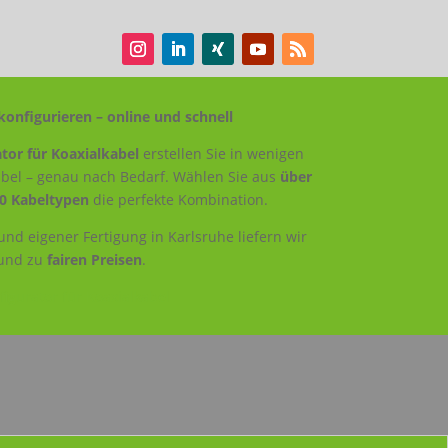
konfigurieren – online und schnell
tor für Koaxialkabel
erstellen Sie in wenigen
Kabel – genau nach Bedarf. Wählen Sie aus
über
0 Kabeltypen
die perfekte Kombination.
nd eigener Fertigung in Karlsruhe liefern wir
und zu
fairen Preisen
.
igurator für Koaxialkabel