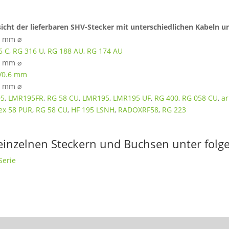
sicht der lieferbaren SHV-Stecker mit unterschiedlichen Kabeln 
2 mm ⌀
6 C
,
RG 316 U
,
RG 188 AU
,
RG 174 AU
3 mm ⌀
V0.6 mm
8 mm ⌀
95
,
LMR195FR
,
RG 58 CU
,
LMR195
,
LMR195 UF
,
RG 400
,
RG 058 CU
,
ar
ex 58 PUR
,
RG 58 CU
,
HF 195 LSNH
,
RADOXRF58
,
RG 223
 einzelnen Steckern und Buchsen unter folg
Serie