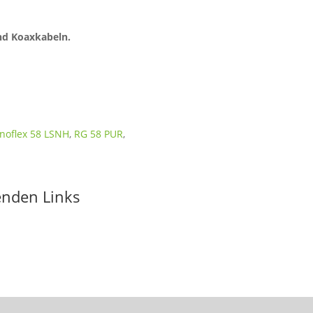
und Koaxkabeln.
noflex 58 LSNH
,
RG 58 PUR
,
enden Links