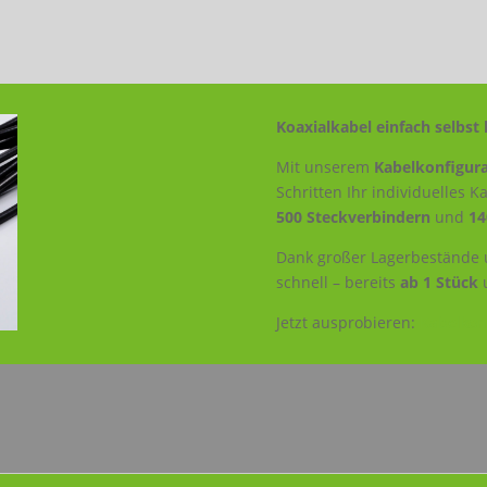
Koaxialkabel einfach selbst 
Mit unserem
Kabelkonfigura
Schritten Ihr individuelles 
500 Steckverbindern
und
14
Dank großer Lagerbestände u
schnell – bereits
ab 1 Stück
Jetzt ausprobieren:
Kabelkonf