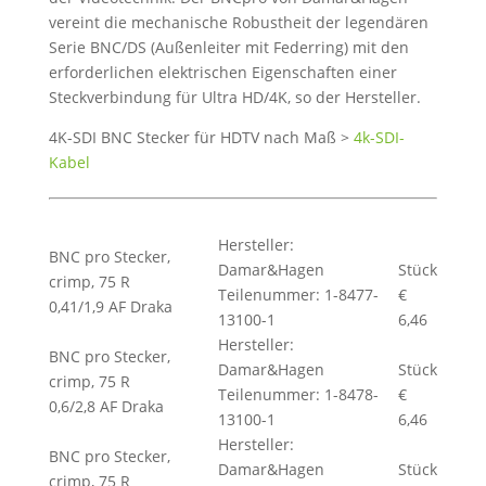
vereint die mechanische Robustheit der legendären
Serie BNC/DS (Außenleiter mit Federring) mit den
erforderlichen elektrischen Eigenschaften einer
Steckverbindung für Ultra HD/4K, so der Hersteller.
4K-SDI BNC Stecker für HDTV nach Maß >
4k-SDI-
Kabel
Hersteller:
BNC pro Stecker,
Damar&Hagen
Stück
crimp, 75 R
Teilenummer: 1-8477-
€
0,41/1,9 AF Draka
13100-1
6,46
Hersteller:
BNC pro Stecker,
Damar&Hagen
Stück
crimp, 75 R
Teilenummer: 1-8478-
€
0,6/2,8 AF Draka
13100-1
6,46
Hersteller:
BNC pro Stecker,
Damar&Hagen
Stück
crimp, 75 R