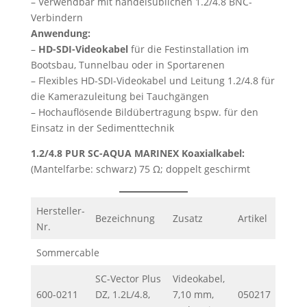
– Verwendbar mit handelsüblichen 1.2/4.8 BNC-
Verbindern
Anwendung:
–
HD-SDI-Videokabel
für die Festinstallation im
Bootsbau, Tunnelbau oder in Sportarenen
– Flexibles HD-SDI-Videokabel und Leitung 1.2/4.8 für
die Kamerazuleitung bei Tauchgängen
– Hochauflösende Bildübertragung bspw. für den
Einsatz in der Sedimenttechnik
1.2/4.8 PUR SC-AQUA MARINEX Koaxialkabel:
(Mantelfarbe: schwarz) 75 Ω; doppelt geschirmt
Hersteller-
Bezeichnung
Zusatz
Artikel
Nr.
Sommercable
SC-Vector Plus
Videokabel,
600-0211
DZ, 1.2L/4.8,
7,10 mm,
050217