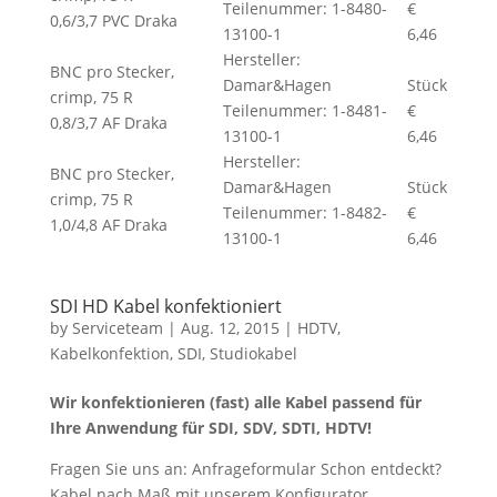
Teilenummer: 1-8480-
€
0,6/3,7 PVC Draka
13100-1
6,46
Hersteller:
BNC pro Stecker,
Damar&Hagen
Stück
crimp, 75 R
Teilenummer: 1-8481-
€
0,8/3,7 AF Draka
13100-1
6,46
Hersteller:
BNC pro Stecker,
Damar&Hagen
Stück
crimp, 75 R
Teilenummer: 1-8482-
€
1,0/4,8 AF Draka
13100-1
6,46
SDI HD Kabel konfektioniert
by
Serviceteam
|
Aug. 12, 2015
|
HDTV
,
Kabelkonfektion
,
SDI
,
Studiokabel
Wir konfektionieren (fast) alle Kabel passend für
Ihre Anwendung für SDI, SDV, SDTI, HDTV!
Fragen Sie uns an: Anfrageformular Schon entdeckt?
Kabel nach Maß mit unserem Konfigurator