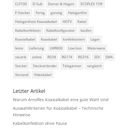
CLF100
D-Sub
Damar & Hagen.
ECOFLEX 15®
F-Stecker
Fertig
günstig
Halogenfrei
Halogenfreie Koaxialkabel
HDTV
Kabel
Kabelkonfektion
Kabelkonfigurator
kaufen
Koaxialkabel
Koaxkabel
konfektioniert
Lager
lemo
Lieferung
LMR600
Low loss
Meterware
neutrik
online
RG58
RG174
RG316
SDI
SMA
Stecker
Steckverbinder
Telegärtner
vergleich
Versand
Videokabel
Letzter Artikel
Warum Arnoflex-Koaxialkabel eine gute Wahl sind
Auswahlkriterien für Koaxialkabel – Technische
Hinweise
Kabelkonfektion ohne Pause