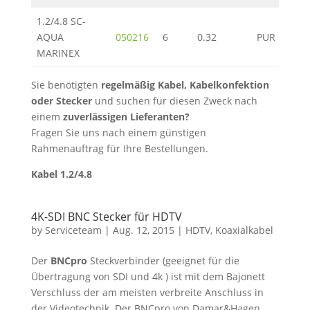
1.2/4.8 SC-
AQUA
050216
6
0.32
PUR
MARINEX
Sie benötigten
regelmäßig Kabel, Kabelkonfektion
oder Stecker
und suchen für diesen Zweck nach
einem
zuverlässigen Lieferanten?
Fragen Sie uns nach einem günstigen
Rahmenauftrag für Ihre Bestellungen.
Kabel 1.2/4.8
4K-SDI BNC Stecker für HDTV
by
Serviceteam
|
Aug. 12, 2015
|
HDTV
,
Koaxialkabel
Der
BNCpro
Steckverbinder (geeignet für die
Übertragung von SDI und 4k ) ist mit dem Bajonett
Verschluss der am meisten verbreite Anschluss in
der Videotechnik. Der BNCpro von Damar&Hagen