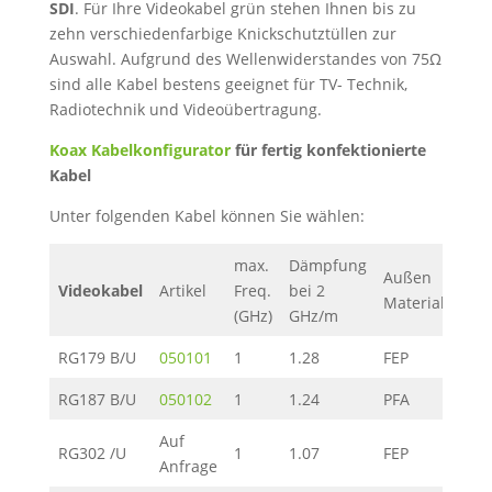
SDI
. Für Ihre Videokabel grün stehen Ihnen bis zu
zehn verschiedenfarbige Knickschutztüllen zur
Auswahl. Aufgrund des Wellenwiderstandes von 75Ω
sind alle Kabel bestens geeignet für TV- Technik,
Radiotechnik und Videoübertragung.
Koax Kabelkonfigurator
für fertig konfektionierte
Kabel
Unter folgenden Kabel können Sie wählen:
max.
Dämpfung
Auß
Außen
Videokabel
Artikel
Freq.
bei 2
Ø
Material
(GHz)
GHz/m
(mm
RG179 B/U
050101
1
1.28
FEP
2.54
RG187 B/U
050102
1
1.24
PFA
2.65
Auf
RG302 /U
1
1.07
FEP
5.10
Anfrage