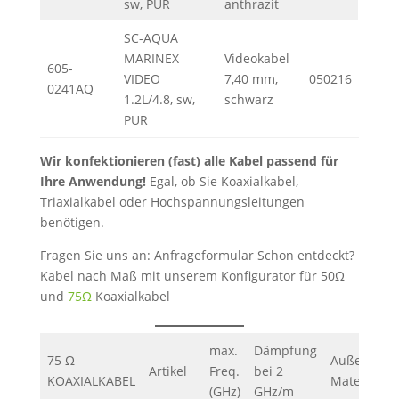
sw, PUR
anthrazit
SC-AQUA
MARINEX
Videokabel
605-
VIDEO
7,40 mm,
050216
0241AQ
1.2L/4.8, sw,
schwarz
PUR
Wir konfektionieren (fast) alle Kabel passend für
Ihre Anwendung!
Egal, ob Sie Koaxialkabel,
Triaxialkabel oder Hochspannungsleitungen
benötigen.
Fragen Sie uns an: Anfrageformular Schon entdeckt?
Kabel nach Maß mit unserem Konfigurator für 50Ω
und
75Ω
Koaxialkabel
max.
Dämpfung
75 Ω
Außen
Artikel
Freq.
bei 2
KOAXIALKABEL
Material
(GHz)
GHz/m