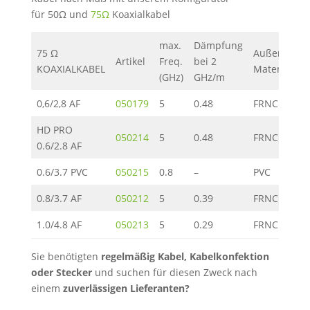
für 50Ω und
75Ω
Koaxialkabel
max.
Dämpfung
A
75 Ω
Außen
Artikel
Freq.
bei 2
Ø
KOAXIALKABEL
Material
(GHz)
GHz/m
(
0,6/2,8 AF
050179
5
0.48
FRNC
5
HD PRO
050214
5
0.48
FRNC
4
0.6/2.8 AF
0.6/3.7 PVC
050215
0.8
–
PVC
6
0.8/3.7 AF
050212
5
0.39
FRNC
5
1.0/4.8 AF
050213
5
0.29
FRNC
7
Sie benötigten
regelmäßig Kabel, Kabelkonfektion
oder Stecker
und suchen für diesen Zweck nach
einem
zuverlässigen Lieferanten?