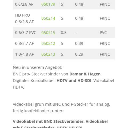
0,6/2,8 AF
050179
5
0.48
FRNC
5.40
HD PRO
050214
5
0.48
FRNC
4.50
0.6/2.8 AF
0.6/3.7 PVC
050215
0.8
–
PVC
6.00
0.8/3.7 AF
050212
5
0.39
FRNC
5.90
1.0/4.8 AF
050213
5
0.29
FRNC
7.00
Neu in unserem Angebot:
BNC pro- Steckverbinder von
Damar & Hagen
.
Digitales Koaxialkabel,
HDTV und HD-SDI
, Videokabel
HDTV,
Videokabel grün mit BNC und F-Stecker für analog,
fertig konfektioniert unter:
Videokabel mit BNC Steckverbinder, Videokabel
mit F Steckverbinder, HDTV HD-SDI