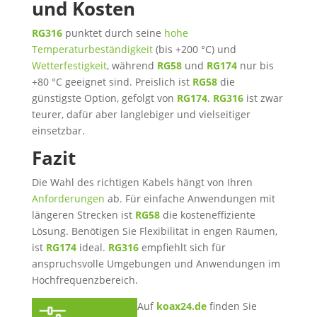
und Kosten
RG316
punktet durch seine
hohe
Temperaturbeständigkeit
(bis +200 °C) und
Wetterfestigkeit
, während
RG58
und
RG174
nur bis
+80 °C geeignet sind. Preislich ist
RG58
die
günstigste Option, gefolgt von
RG174
.
RG316
ist zwar
teurer, dafür aber langlebiger und vielseitiger
einsetzbar.
Fazit
Die Wahl des richtigen Kabels hängt von Ihren
Anforderungen
ab. Für einfache Anwendungen mit
längeren Strecken ist
RG58
die kosteneffiziente
Lösung. Benötigen Sie Flexibilität in engen Räumen,
ist
RG174
ideal.
RG316
empfiehlt sich für
anspruchsvolle Umgebungen und Anwendungen im
Hochfrequenzbereich.
Auf
koax24.de
finden Sie