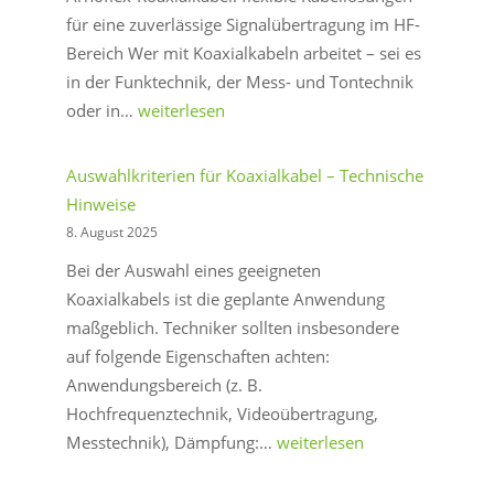
für eine zuverlässige Signalübertragung im HF-
Bereich Wer mit Koaxialkabeln arbeitet – sei es
in der Funktechnik, der Mess- und Tontechnik
Warum
oder in…
weiterlesen
Arnoflex-
Koaxialkabel
Auswahlkriterien für Koaxialkabel – Technische
eine
Hinweise
gute
8. August 2025
Wahl
Bei der Auswahl eines geeigneten
sind
Koaxialkabels ist die geplante Anwendung
maßgeblich. Techniker sollten insbesondere
auf folgende Eigenschaften achten:
Anwendungsbereich (z. B.
Hochfrequenztechnik, Videoübertragung,
Auswahlkriterien
Messtechnik), Dämpfung:…
weiterlesen
für