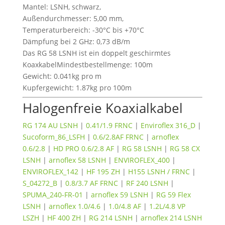
Mantel: LSNH, schwarz,
Außendurchmesser: 5,00 mm,
Temperaturbereich: -30°C bis +70°C
Dämpfung bei 2 GHz: 0,73 dB/m
Das RG 58 LSNH ist ein doppelt geschirmtes
KoaxkabelMindestbestellmenge: 100m
Gewicht: 0.041kg pro m
Kupfergewicht: 1.87kg pro 100m
Halogenfreie Koaxialkabel
RG 174 AU LSNH
|
0.41/1.9 FRNC
|
Enviroflex 316_D
|
Sucoform_86_LSFH
|
0.6/2.8AF FRNC
|
arnoflex
0.6/2.8
|
HD PRO 0.6/2.8 AF
|
RG 58 LSNH
|
RG 58 CX
LSNH
|
arnoflex 58 LSNH
|
ENVIROFLEX_400
|
ENVIROFLEX_142
|
HF 195 ZH
|
H155 LSNH / FRNC
|
S_04272_B
|
0.8/3.7 AF FRNC
|
RF 240 LSNH
|
SPUMA_240-FR-01
|
arnoflex 59 LSNH
|
RG 59 Flex
LSNH
|
arnoflex 1.0/4.6
|
1.0/4.8 AF
|
1.2L/4.8 VP
LSZH
|
HF 400 ZH
|
RG 214 LSNH
|
arnoflex 214 LSNH