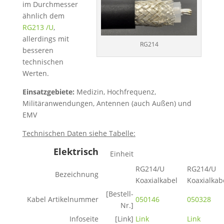
im Durchmesser
ähnlich dem
RG213 /U
,
allerdings mit
RG214
besseren
technischen
Werten.
Einsatzgebiete:
Medizin, Hochfrequenz,
Militäranwendungen, Antennen (auch Außen) und
EMV
Technischen Daten siehe Tabelle:
Elektrisch
Einheit
RG214/U
RG214/U
Bezeichnung
Koaxialkabel
Koaxialkab
[Bestell-
Kabel Artikelnummer
050146
050328
Nr.]
Infoseite
[Link]
Link
Link