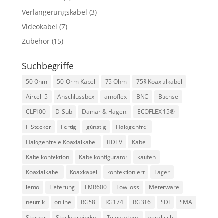
Verlängerungskabel
(3)
Videokabel
(7)
Zubehör
(15)
Suchbegriffe
50 Ohm
50-Ohm Kabel
75 Ohm
75R Koaxialkabel
Aircell 5
Anschlussbox
arnoflex
BNC
Buchse
CLF100
D-Sub
Damar & Hagen.
ECOFLEX 15®
F-Stecker
Fertig
günstig
Halogenfrei
Halogenfreie Koaxialkabel
HDTV
Kabel
Kabelkonfektion
Kabelkonfigurator
kaufen
Koaxialkabel
Koaxkabel
konfektioniert
Lager
lemo
Lieferung
LMR600
Low loss
Meterware
neutrik
online
RG58
RG174
RG316
SDI
SMA
Stecker
Steckverbinder
Telegärtner
vergleich