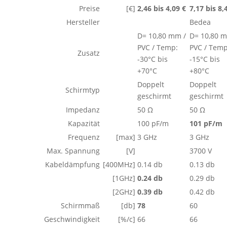
Preise
[€]
2,46 bis 4,09 €
7,17 bis 8,
Hersteller
Bedea
D= 10,80 mm /
D= 10,80 m
PVC / Temp:
PVC / Temp
Zusatz
-30°C bis
-15°C bis
+70°C
+80°C
Doppelt
Doppelt
Schirmtyp
geschirmt
geschirmt
Impedanz
50 Ω
50 Ω
Kapazität
100 pF/m
101 pF/m
Frequenz
[max]
3 GHz
3 GHz
Max. Spannung
[V]
3700 V
Kabeldämpfung
[400MHz]
0.14 db
0.13 db
[1GHz]
0.24 db
0.29 db
[2GHz]
0.39 db
0.42 db
Schirmmaß
[db]
78
60
Geschwindigkeit
[%/c]
66
66