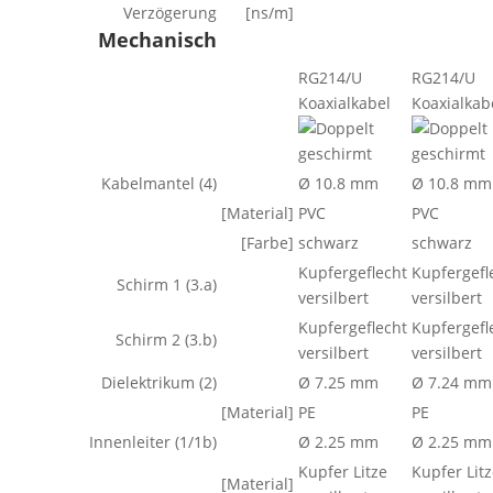
Verzögerung
[ns/m]
Mechanisch
RG214/U
RG214/U
Koaxialkabel
Koaxialkab
Kabelmantel (4)
Ø 10.8 mm
Ø 10.8 mm
[Material]
PVC
PVC
[Farbe]
schwarz
schwarz
Kupfergeflecht
Kupfergefl
Schirm 1 (3.a)
versilbert
versilbert
Kupfergeflecht
Kupfergefl
Schirm 2 (3.b)
versilbert
versilbert
Dielektrikum (2)
Ø 7.25 mm
Ø 7.24 mm
[Material]
PE
PE
Innenleiter (1/1b)
Ø 2.25 mm
Ø 2.25 mm
Kupfer Litze
Kupfer Lit
[Material]