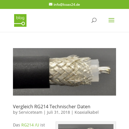
info@koax24.de
Vergleich RG214 Technischer Daten
by
Serviceteam
|
Juli 31, 2018
|
Koaxialkabel
Das
RG214 /U
ist