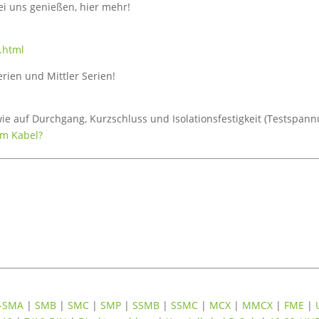
ei uns genießen, hier mehr!
.html
erien und Mittler Serien!
wie auf Durchgang, Kurzschluss und Isolationsfestigkeit (Testspan
um Kabel?
-SMA
|
SMB
|
SMC
|
SMP
|
SSMB
|
SSMC
|
MCX
|
MMCX
|
FME
|