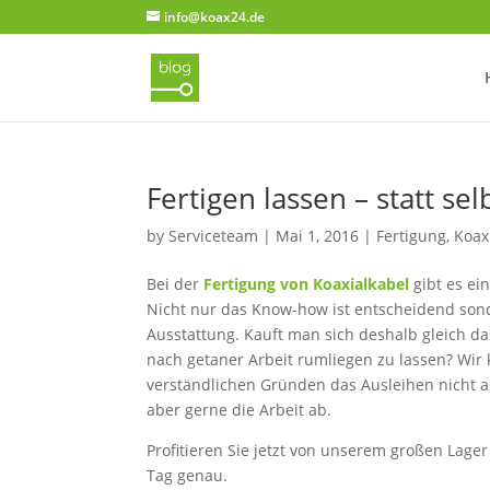
info@koax24.de
Fertigen lassen – statt se
by
Serviceteam
|
Mai 1, 2016
|
Fertigung
,
Koax
Bei der
Fertigung von Koaxialkabel
gibt es ei
Nicht nur das Know-how ist entscheidend sond
Ausstattung. Kauft man sich deshalb gleich d
nach getaner Arbeit rumliegen zu lassen? Wir
verständlichen Gründen das Ausleihen nicht 
aber gerne die Arbeit ab.
Profitieren Sie jetzt von unserem großen Lage
Tag genau.