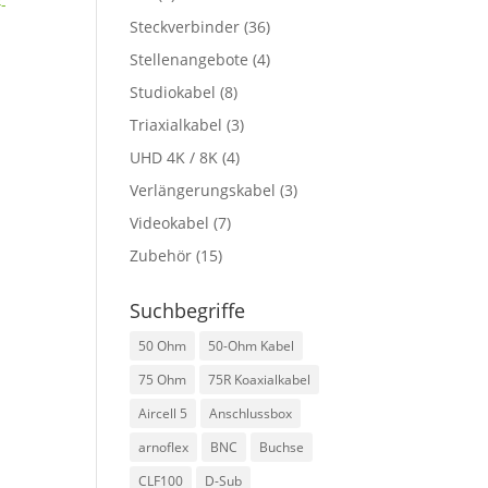
-
Steckverbinder
(36)
Stellenangebote
(4)
Studiokabel
(8)
Triaxialkabel
(3)
UHD 4K / 8K
(4)
Verlängerungskabel
(3)
Videokabel
(7)
Zubehör
(15)
Suchbegriffe
50 Ohm
50-Ohm Kabel
75 Ohm
75R Koaxialkabel
Aircell 5
Anschlussbox
arnoflex
BNC
Buchse
CLF100
D-Sub