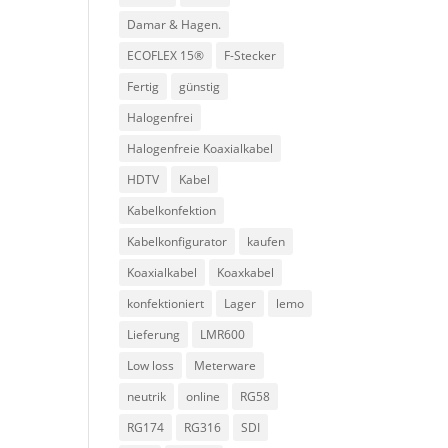
Damar & Hagen.
ECOFLEX 15®
F-Stecker
Fertig
günstig
Halogenfrei
Halogenfreie Koaxialkabel
HDTV
Kabel
Kabelkonfektion
Kabelkonfigurator
kaufen
Koaxialkabel
Koaxkabel
konfektioniert
Lager
lemo
Lieferung
LMR600
Low loss
Meterware
neutrik
online
RG58
RG174
RG316
SDI