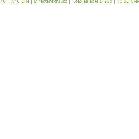
-10
|
7/16_DIN
|
Direktanschluss
|
Koaxialkabel D-Sub
|
10-32_UNF