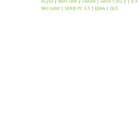
PL259
|
Mini-UHF
|
FAKRA
|
Serie 1.0/2.3
|
4.3
Microdot
|
SERIE PC 3.5
|
QMA
|
QLS