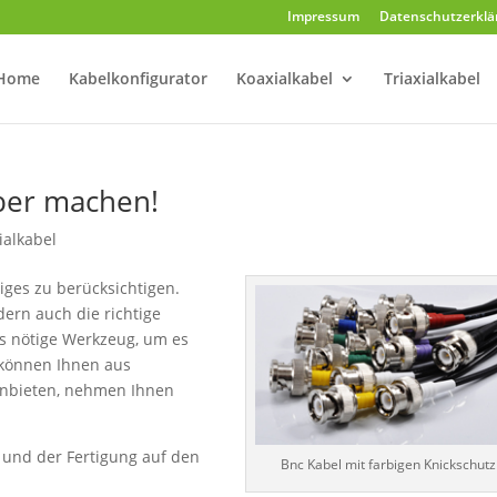
Impressum
Datenschutzerklä
Home
Kabelkonfigurator
Koaxialkabel
Triaxialkabel
lber machen!
ialkabel
niges zu berücksichtigen.
ern auch die richtige
as nötige Werkzeug, um es
 können Ihnen aus
anbieten, nehmen Ihnen
r und der Fertigung auf den
Bnc Kabel mit farbigen Knickschutz