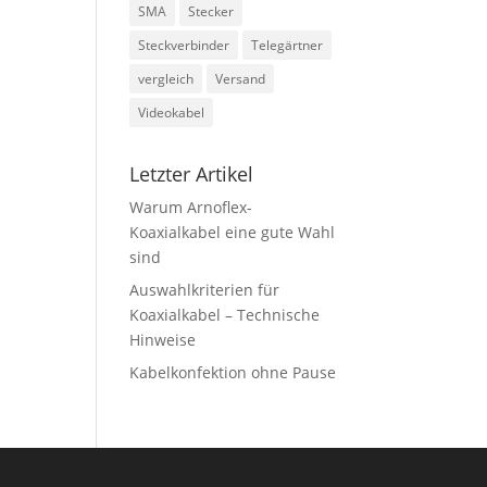
SMA
Stecker
Steckverbinder
Telegärtner
vergleich
Versand
Videokabel
Letzter Artikel
Warum Arnoflex-
Koaxialkabel eine gute Wahl
sind
Auswahlkriterien für
Koaxialkabel – Technische
Hinweise
Kabelkonfektion ohne Pause