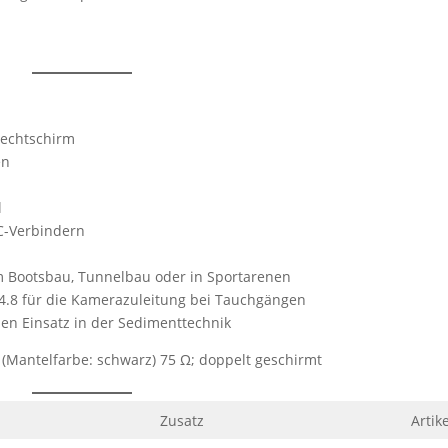
lechtschirm
en
l
C-Verbindern
 im Bootsbau, Tunnelbau oder in Sportarenen
/4.8 für die Kamerazuleitung bei Tauchgängen
en Einsatz in der Sedimenttechnik
:
(Mantelfarbe: schwarz) 75 Ω; doppelt geschirmt
Zusatz
Artik