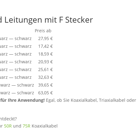
 Leitungen mit F Stecker
Preis ab
hwarz — schwarz
27,95 €
hwarz — schwarz
17,42 €
hwarz — schwarz
18,59 €
hwarz — schwarz
20,93 €
hwarz — schwarz
25,61 €
hwarz — schwarz
32,63 €
schwarz — schwarz
39,65 €
schwarz — schwarz
63,05 €
d für Ihre Anwendung!
Egal, ob Sie Koaxialkabel, Triaxialkabel oder
ntdeckt?
ür
50R
und
75R
Koaxialkabel