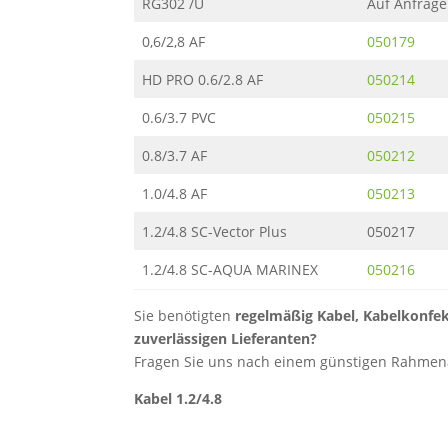
RG302 /U
Auf Anfrage
0,6/2,8 AF
050179
HD PRO 0.6/2.8 AF
050214
0.6/3.7 PVC
050215
0.8/3.7 AF
050212
1.0/4.8 AF
050213
1.2/4.8 SC-Vector Plus
050217
1.2/4.8 SC-AQUA MARINEX
050216
Sie benötigten
regelmäßig Kabel, Kabelkonfek
zuverlässigen Lieferanten?
Fragen Sie uns nach einem günstigen Rahmenau
Kabel 1.2/4.8