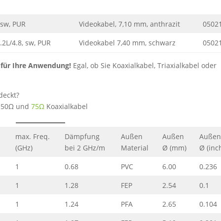
 sw, PUR
Videokabel, 7,10 mm, anthrazit
0502
2L/4.8, sw, PUR
Videokabel 7,40 mm, schwarz
0502
d für Ihre Anwendung!
Egal, ob Sie Koaxialkabel, Triaxialkabel oder
deckt?
r 50Ω und
75Ω
Koaxialkabel
max. Freq.
Dämpfung
Außen
Außen
Auße
(GHz)
bei 2 GHz/m
Material
Ø (mm)
Ø (inc
1
0.68
PVC
6.00
0.236
1
1.28
FEP
2.54
0.1
1
1.24
PFA
2.65
0.104