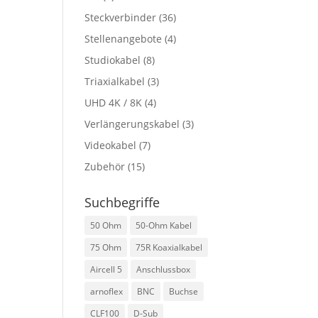
Steckverbinder
(36)
Stellenangebote
(4)
Studiokabel
(8)
Triaxialkabel
(3)
UHD 4K / 8K
(4)
Verlängerungskabel
(3)
Videokabel
(7)
Zubehör
(15)
Suchbegriffe
50 Ohm
50-Ohm Kabel
75 Ohm
75R Koaxialkabel
Aircell 5
Anschlussbox
arnoflex
BNC
Buchse
CLF100
D-Sub