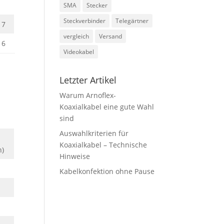
SMA
Stecker
Steckverbinder
Telegärtner
17
vergleich
Versand
16
Videokabel
Letzter Artikel
Warum Arnoflex-
Koaxialkabel eine gute Wahl
sind
Auswahlkriterien für
n
Koaxialkabel – Technische
h)
Hinweise
Kabelkonfektion ohne Pause