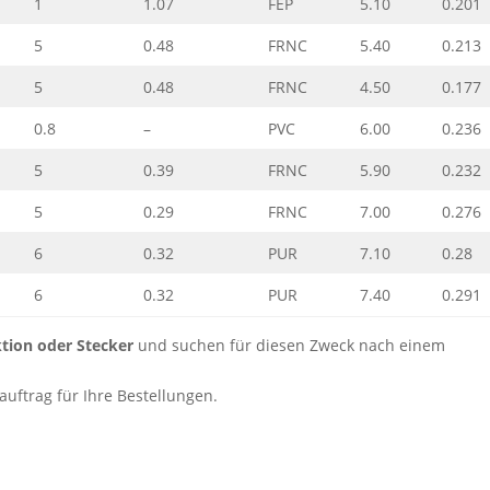
1
1.07
FEP
5.10
0.201
5
0.48
FRNC
5.40
0.213
5
0.48
FRNC
4.50
0.177
0.8
–
PVC
6.00
0.236
5
0.39
FRNC
5.90
0.232
5
0.29
FRNC
7.00
0.276
6
0.32
PUR
7.10
0.28
6
0.32
PUR
7.40
0.291
tion oder Stecker
und suchen für diesen Zweck nach einem
ftrag für Ihre Bestellungen.