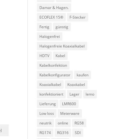
Damar & Hagen.
ECOFLEX 15®
F-Stecker
Fertig
günstig
Halogenfrei
Halogenfreie Koaxialkabel
HDTV
Kabel
Kabelkonfektion
Kabelkonfigurator
kaufen
Koaxialkabel
Koaxkabel
konfektioniert
Lager
lemo
Lieferung
LMR600
Low loss
Meterware
neutrik
online
RG58
el
RG174
RG316
SDI