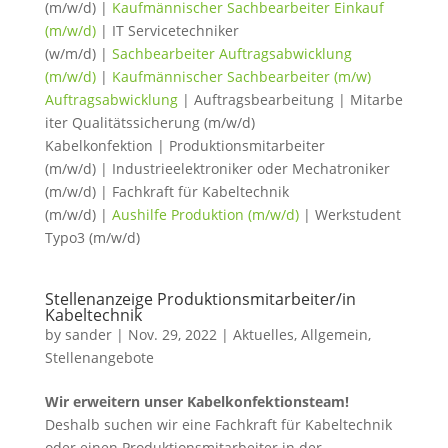
(m/w/d) |
Kaufmännischer Sachbearbeiter Einkauf
(m/w/d)
| IT Servicetechniker
(w/m/d) |
Sachbearbeiter Auftragsabwicklung
(m/w/d)
|
Kaufmännischer Sachbearbeiter (m/w)
Auftragsabwicklung
| Auftragsbearbeitung | Mitarbe
iter Qualitätssicherung (m/w/d)
Kabelkonfektion | Produktionsmitarbeiter
(m/w/d) | Industrieelektroniker oder Mechatroniker
(m/w/d) | Fachkraft für Kabeltechnik
(m/w/d) |
Aushilfe Produktion (m/w/d)
| Werkstudent
Typo3 (m/w/d)
Stellenanzeige Produktionsmitarbeiter/in
Kabeltechnik
by
sander
|
Nov. 29, 2022
|
Aktuelles
,
Allgemein
,
Stellenangebote
Wir erweitern unser Kabelkonfektionsteam!
Deshalb suchen wir eine Fachkraft für Kabeltechnik
oder einen Produktionsmitarbeiter in der