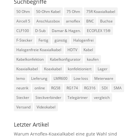
Suchbegriffe
50 Ohm
50-Ohm Kabel
75 Ohm
75R Koaxialkabel
Aircell 5
Anschlussbox
arnoflex
BNC
Buchse
CLF100
D-Sub
Damar & Hagen.
ECOFLEX 15®
F-Stecker
Fertig
günstig
Halogenfrei
Halogenfreie Koaxialkabel
HDTV
Kabel
Kabelkonfektion
Kabelkonfigurator
kaufen
Koaxialkabel
Koaxkabel
konfektioniert
Lager
lemo
Lieferung
LMR600
Low loss
Meterware
neutrik
online
RG58
RG174
RG316
SDI
SMA
Stecker
Steckverbinder
Telegärtner
vergleich
Versand
Videokabel
Letzter Artikel
Warum Arnoflex-Koaxialkabel eine gute Wahl sind