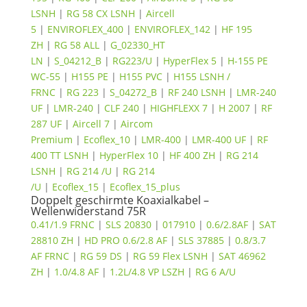
LSNH
|
RG 58 CX LSNH
|
Aircell
5
|
ENVIROFLEX_400
|
ENVIROFLEX_142
|
HF 195
ZH
|
RG 58 ALL
|
G_02330_HT
LN
|
S_04212_B
|
RG223/U
|
HyperFlex 5
|
H-155 PE
WC-55
|
H155 PE
|
H155 PVC
|
H155 LSNH /
FRNC
|
RG 223
|
S_04272_B
|
RF 240 LSNH
|
LMR-240
UF
|
LMR-240
|
CLF 240
|
HIGHFLEXX 7
|
H 2007
|
RF
287 UF
|
Aircell 7
|
Aircom
Premium
|
Ecoflex_10
|
LMR-400
|
LMR-400 UF
|
RF
400 TT LSNH
|
HyperFlex 10
|
HF 400 ZH
|
RG 214
LSNH
|
RG 214 /U
|
RG 214
/U
|
Ecoflex_15
|
Ecoflex_15_plus
Doppelt geschirmte Koaxialkabel –
Wellenwiderstand 75R
0.41/1.9 FRNC
|
SLS 20830
|
017910
|
0.6/2.8AF
|
SAT
28810 ZH
|
HD PRO 0.6/2.8 AF
|
SLS 37885
|
0.8/3.7
AF FRNC
|
RG 59 DS
|
RG 59 Flex LSNH
|
SAT 46962
ZH
|
1.0/4.8 AF
|
1.2L/4.8 VP LSZH
|
RG 6 A/U