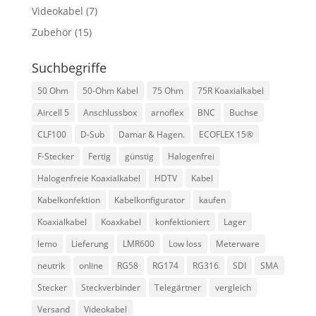
Videokabel
(7)
Zubehör
(15)
Suchbegriffe
50 Ohm
50-Ohm Kabel
75 Ohm
75R Koaxialkabel
Aircell 5
Anschlussbox
arnoflex
BNC
Buchse
CLF100
D-Sub
Damar & Hagen.
ECOFLEX 15®
F-Stecker
Fertig
günstig
Halogenfrei
Halogenfreie Koaxialkabel
HDTV
Kabel
Kabelkonfektion
Kabelkonfigurator
kaufen
Koaxialkabel
Koaxkabel
konfektioniert
Lager
lemo
Lieferung
LMR600
Low loss
Meterware
neutrik
online
RG58
RG174
RG316
SDI
SMA
Stecker
Steckverbinder
Telegärtner
vergleich
Versand
Videokabel