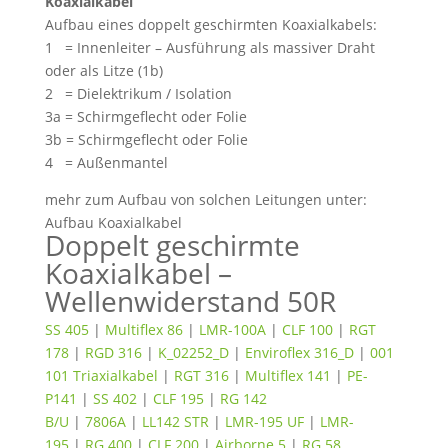
Koaxialkabel
Aufbau eines doppelt geschirmten Koaxialkabels:
1 = Innenleiter – Ausführung als massiver Draht
oder als Litze (1b)
2 = Dielektrikum / Isolation
3a = Schirmgeflecht oder Folie
3b = Schirmgeflecht oder Folie
4 = Außenmantel
mehr zum Aufbau von solchen Leitungen unter:
Aufbau Koaxialkabel
Doppelt geschirmte
Koaxialkabel –
Wellenwiderstand 50R
SS 405
|
Multiflex 86
|
LMR-100A
|
CLF 100
|
RGT
178
|
RGD 316
|
K_02252_D
|
Enviroflex 316_D
|
001
101 Triaxialkabel
|
RGT 316
|
Multiflex 141
|
PE-
P141
|
SS 402
|
CLF 195
|
RG 142
B/U
|
7806A
|
LL142 STR
|
LMR-195 UF
|
LMR-
195
|
RG 400
|
CLF 200
|
Airborne 5
|
RG 58