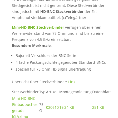
Steckgesicht ist nicht genormt. Diese Steckverbinder
sind jedoch mit
HD-BNC Steckverbinder
der Fa.
Amphenol steckkompatibel. (c)Telegärtner
Mini-HD BNC Steckverbinder
verfügen über einen
Wellenwiderstand von 75 Ohm und sind bis zu einer
Frequenz von 4,5 GHz einsetzbar.
Besondere Merkmale:
Bajonett Verschluss der BNC Serie
4-fache Packungsdichte gegenüber Standard-BNCs
speziell für 75 Ohm HD Signalübertragung
Übersicht über Steckverbinder:
Link
Steckverbinder
Typ
Artikel
Montageanleitung
Datenblatt
Mini HD-BNC
Einbaubuchse,
75
020610
19,24 KB
251 KB
gerade,
Ω
löt/crimp