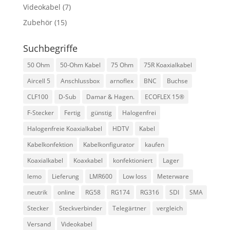
Videokabel
(7)
Zubehör
(15)
Suchbegriffe
50 Ohm
50-Ohm Kabel
75 Ohm
75R Koaxialkabel
Aircell 5
Anschlussbox
arnoflex
BNC
Buchse
CLF100
D-Sub
Damar & Hagen.
ECOFLEX 15®
F-Stecker
Fertig
günstig
Halogenfrei
Halogenfreie Koaxialkabel
HDTV
Kabel
Kabelkonfektion
Kabelkonfigurator
kaufen
Koaxialkabel
Koaxkabel
konfektioniert
Lager
lemo
Lieferung
LMR600
Low loss
Meterware
neutrik
online
RG58
RG174
RG316
SDI
SMA
Stecker
Steckverbinder
Telegärtner
vergleich
Versand
Videokabel