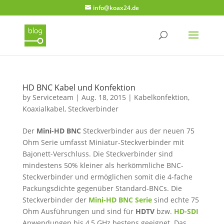
info@koax24.de
HD BNC Kabel und Konfektion
by
Serviceteam
|
Aug. 18, 2015
|
Kabelkonfektion
,
Koaxialkabel
,
Steckverbinder
Der
Mini-HD BNC
Steckverbinder aus der neuen 75
Ohm Serie umfasst Miniatur-Steckverbinder mit
Bajonett-Verschluss. Die Steckverbinder sind
mindestens 50% kleiner als herkömmliche BNC-
Steckverbinder und ermöglichen somit die 4-fache
Packungsdichte gegenüber Standard-BNCs. Die
Steckverbinder der
Mini-HD BNC Serie
sind echte 75
Ohm Ausführungen und sind für
HDTV
bzw.
HD-SDI
Anwendungen bis 4,5 GHz bestens geeignet. Das