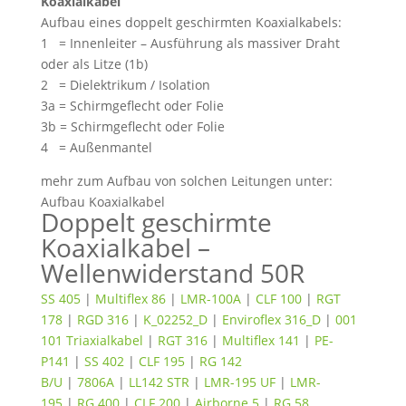
Koaxialkabel
Aufbau eines doppelt geschirmten Koaxialkabels:
1 = Innenleiter – Ausführung als massiver Draht
oder als Litze (1b)
2 = Dielektrikum / Isolation
3a = Schirmgeflecht oder Folie
3b = Schirmgeflecht oder Folie
4 = Außenmantel
mehr zum Aufbau von solchen Leitungen unter:
Aufbau Koaxialkabel
Doppelt geschirmte
Koaxialkabel –
Wellenwiderstand 50R
SS 405
|
Multiflex 86
|
LMR-100A
|
CLF 100
|
RGT
178
|
RGD 316
|
K_02252_D
|
Enviroflex 316_D
|
001
101 Triaxialkabel
|
RGT 316
|
Multiflex 141
|
PE-
P141
|
SS 402
|
CLF 195
|
RG 142
B/U
|
7806A
|
LL142 STR
|
LMR-195 UF
|
LMR-
195
|
RG 400
|
CLF 200
|
Airborne 5
|
RG 58