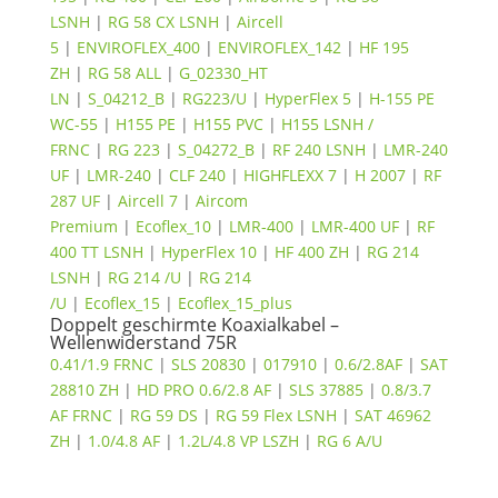
LSNH
|
RG 58 CX LSNH
|
Aircell
5
|
ENVIROFLEX_400
|
ENVIROFLEX_142
|
HF 195
ZH
|
RG 58 ALL
|
G_02330_HT
LN
|
S_04212_B
|
RG223/U
|
HyperFlex 5
|
H-155 PE
WC-55
|
H155 PE
|
H155 PVC
|
H155 LSNH /
FRNC
|
RG 223
|
S_04272_B
|
RF 240 LSNH
|
LMR-240
UF
|
LMR-240
|
CLF 240
|
HIGHFLEXX 7
|
H 2007
|
RF
287 UF
|
Aircell 7
|
Aircom
Premium
|
Ecoflex_10
|
LMR-400
|
LMR-400 UF
|
RF
400 TT LSNH
|
HyperFlex 10
|
HF 400 ZH
|
RG 214
LSNH
|
RG 214 /U
|
RG 214
/U
|
Ecoflex_15
|
Ecoflex_15_plus
Doppelt geschirmte Koaxialkabel –
Wellenwiderstand 75R
0.41/1.9 FRNC
|
SLS 20830
|
017910
|
0.6/2.8AF
|
SAT
28810 ZH
|
HD PRO 0.6/2.8 AF
|
SLS 37885
|
0.8/3.7
AF FRNC
|
RG 59 DS
|
RG 59 Flex LSNH
|
SAT 46962
ZH
|
1.0/4.8 AF
|
1.2L/4.8 VP LSZH
|
RG 6 A/U