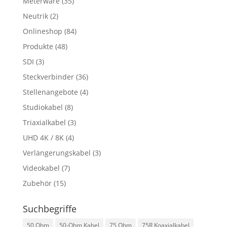
Meterware
(35)
Neutrik
(2)
Onlineshop
(84)
Produkte
(48)
SDI
(3)
Steckverbinder
(36)
Stellenangebote
(4)
Studiokabel
(8)
Triaxialkabel
(3)
UHD 4K / 8K
(4)
Verlängerungskabel
(3)
Videokabel
(7)
Zubehör
(15)
Suchbegriffe
50 Ohm
50-Ohm Kabel
75 Ohm
75R Koaxialkabel