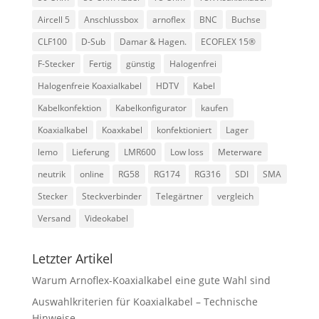
Aircell 5
Anschlussbox
arnoflex
BNC
Buchse
CLF100
D-Sub
Damar & Hagen.
ECOFLEX 15®
F-Stecker
Fertig
günstig
Halogenfrei
Halogenfreie Koaxialkabel
HDTV
Kabel
Kabelkonfektion
Kabelkonfigurator
kaufen
Koaxialkabel
Koaxkabel
konfektioniert
Lager
lemo
Lieferung
LMR600
Low loss
Meterware
neutrik
online
RG58
RG174
RG316
SDI
SMA
Stecker
Steckverbinder
Telegärtner
vergleich
Versand
Videokabel
Letzter Artikel
Warum Arnoflex-Koaxialkabel eine gute Wahl sind
Auswahlkriterien für Koaxialkabel – Technische
Hinweise