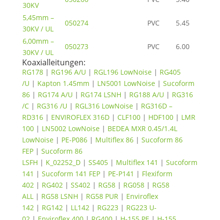
30KV
5,45mm –
050274
PVC
5.45
30KV / UL
6,00mm –
050273
PVC
6.00
30KV / UL
Koaxialleitungen:
RG178
|
RG196 A/U
|
RGL196 LowNoise
|
RG405
/U
|
Kapton 1.45mm
|
LN5001 LowNoise
|
Sucoform
86
|
RG174 A/U
|
RG174 LSNH
|
RG188 A/U
|
RG316
/C
|
RG316 /U
|
RGL316 LowNoise
|
RG316D –
RD316
|
ENVIROFLEX 316D
|
CLF100
|
HDF100
|
LMR
100
|
LN5002 LowNoise
|
BEDEA MXR 0.45/1.4L
LowNoise
|
PE-P086
|
Multiflex 86
|
Sucoform 86
FEP
|
Sucoform 86
LSFH
|
K_02252_D
|
SS405
|
Multiflex 141
|
Sucoform
141
|
Sucoform 141 FEP
|
PE-P141
|
Flexiform
402
|
RG402
|
SS402
|
RG58
|
RG058
|
RG58
ALL
|
RG58 LSNH
|
RG58 PUR
|
Enviroflex
142
|
RG142
|
LL142
|
RG223
|
RG223 U-
02
|
Enviroflex 400
|
RG400
|
H-155 PE
|
H-155