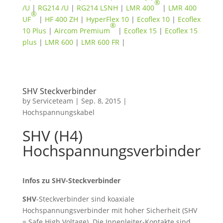
®
/U
|
RG214 /U
|
RG214 LSNH
|
LMR 400
|
LMR 400
®
UF
|
HF 400 ZH
|
HyperFlex 10
|
Ecoflex 10
|
Ecoflex
®
10 Plus
|
Aircom Premium
|
Ecoflex 15
|
Ecoflex 15
plus
|
LMR 600
|
LMR 600 FR
|
SHV Steckverbinder
by
Serviceteam
|
Sep. 8, 2015
|
Hochspannungskabel
SHV (H4)
Hochspannungsverbinder
Infos zu SHV-Steckverbinder
SHV
-Steckverbinder sind koaxiale
Hochspannungsverbinder mit hoher Sicherheit (SHV
= Safe High Voltage). Die Innenleiter-Kontakte sind