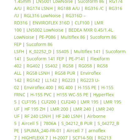
1.45mm
|
LN5001 LowNoise
|
Sucoform 86
|
RG174
A/U
|
RG174 LSNH
|
RG188 A/U
|
RG316 /C
|
RG316
/U
|
RGL316 LowNoise
|
RG316D –
RD316
|
ENVIROFLEX 316D
|
CLF100
|
LMR
100
|
LN5002 LowNoise
|
BEDEA MXR 0.45/1.4L
LowNoise
|
PE-P086
|
Multiflex 86
|
Sucoform 86
FEP
|
Sucoform 86
LSFH
|
K_02252_D
|
SS405
|
Multiflex 141
|
Sucoform
141
|
Sucoform 141 FEP
|
PE-P141
|
Flexiform
402
|
RG402
|
SS402
|
RG58
|
RG058
|
RG58
ALL
|
RG58 LSNH
|
RG58 PUR
|
Enviroflex
142
|
RG142
|
LL142
|
RG223
|
RG223 U-
02
|
Enviroflex 400
|
RG 400
|
H-155 PE
|
H-155
FRNC
|
H-155 PVC
|
H155 WC-55 PE
|
HyperFlex
5
|
CLF195
|
CLF200
|
CLF240
|
LMR 195
|
LMR 195
UF
|
HF 195 ZH
|
LMR 200
|
LMR 240
|
LMR 240
UF
|
RF 240 LSNH
|
HF 240 LSNH
|
Airborne
5
|
Aircell 5
|
7806A
|
S_04212_B PUR
|
S_04272_B
PE
|
SPUMA_240-FR-01
|
Aircell 7
|
arnoflex
7
|
HIGHFLEXX 7
|
H-2007
|
SCF14-50J
|
RG213