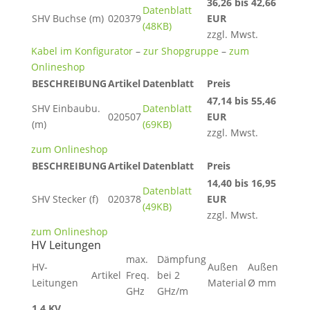
36,26 bis 42,66
Datenblatt
SHV Buchse (m)
020379
EUR
(48KB)
zzgl. Mwst.
Kabel im Konfigurator
–
zur Shopgruppe
–
zum
Onlineshop
BESCHREIBUNG
Artikel
Datenblatt
Preis
47,14 bis 55,46
SHV Einbaubu.
Datenblatt
020507
EUR
(m)
(69KB)
zzgl. Mwst.
zum Onlineshop
BESCHREIBUNG
Artikel
Datenblatt
Preis
14,40 bis 16,95
Datenblatt
SHV Stecker (f)
020378
EUR
(49KB)
zzgl. Mwst.
zum Onlineshop
HV Leitungen
max.
Dämpfung
HV-
Außen
Außen
Artikel
Freq.
bei 2
Leitungen
Material
Ø mm
GHz
GHz/m
1,4 KV