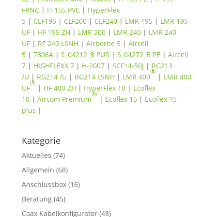
FRNC
|
H-155 PVC
|
HyperFlex
5
|
CLF195
|
CLF200
|
CLF240
|
LMR 195
|
LMR 195
UF
|
HF 195 ZH
|
LMR 200
|
LMR 240
|
LMR 240
UF
|
RF 240 LSNH
|
Airborne 5
|
Aircell
5
|
7806A
|
S_04212_B PUR
|
S_04272_B PE
|
Aircell
7
|
HIGHFLEXX 7
|
H-2007
|
SCF14-50J
|
RG213
®
/U
|
RG214 /U
|
RG214 LSNH
|
LMR 400
|
LMR 400
®
UF
|
HF 400 ZH
|
HyperFlex 10
|
Ecoflex
®
10
|
Aircom Premium
|
Ecoflex 15
|
Ecoflex 15
plus
|
Kategorie
Aktuelles
(74)
Allgemein
(68)
Anschlussbox
(16)
Beratung
(45)
Coax Kabelkonfigurator
(48)