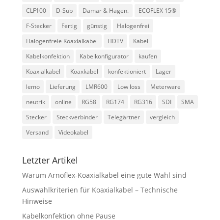
CLF100
D-Sub
Damar & Hagen.
ECOFLEX 15®
F-Stecker
Fertig
günstig
Halogenfrei
Halogenfreie Koaxialkabel
HDTV
Kabel
Kabelkonfektion
Kabelkonfigurator
kaufen
Koaxialkabel
Koaxkabel
konfektioniert
Lager
lemo
Lieferung
LMR600
Low loss
Meterware
neutrik
online
RG58
RG174
RG316
SDI
SMA
Stecker
Steckverbinder
Telegärtner
vergleich
Versand
Videokabel
Letzter Artikel
Warum Arnoflex-Koaxialkabel eine gute Wahl sind
Auswahlkriterien für Koaxialkabel – Technische
Hinweise
Kabelkonfektion ohne Pause