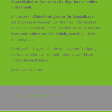
Koaxialkabel einfach selbst konfigurieren – online
und schnell
Mit unserem
Kabelkonfigurator für Koaxialkabel
erstellen Sie in wenigen Schritten Ihr individuelles
Kabel – genau nach Bedarf. Wählen Sie aus
über 500
Steckverbindern
und
140 Kabeltypen
die perfekte
Kombination.
Dank großer Lagerbestände und eigener Fertigung in
Karlsruhe liefern wir schnell – bereits
ab 1 Stück
und zu
fairen Preisen
.
Jetzt ausprobieren:
Kabelkonfigurator für
Koaxialkabel
© 1999 – 2025 arnotec GmbH