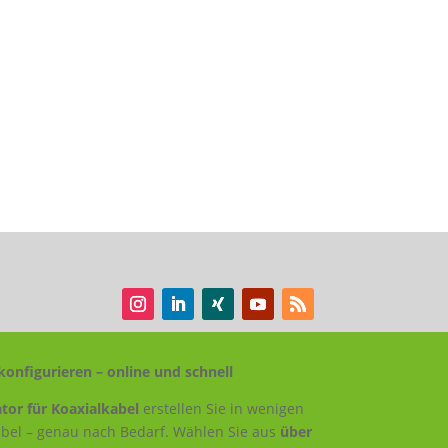
konfigurieren – online und schnell
tor für Koaxialkabel
erstellen Sie in wenigen
Kabel – genau nach Bedarf. Wählen Sie aus
über