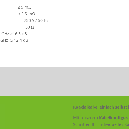
iter ≤ 5 mΩ
ter ≤ 2.5 mΩ
50 V / 50 Hz
d 50 Ω
 GHz ≥16.5 dB
 GHz ≥ 12.4 dB
Koaxialkabel einfach selbst 
Mit unserem
Kabelkonfigura
Schritten Ihr individuelles 