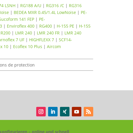
74 LSNH
|
RG188 A/U
|
RG316 /C
|
RG316
oise
|
BEDEA MXR 0.45/1.4L LowNoise
|
PE-
Sucoform 141 FEP
|
PE-
3
|
Enviroflex 400
|
RG400
|
H-155 PE
|
H-155
MR200
|
LMR 240
|
LMR 240 FR
|
LMR 240
arnoflex 7 UF
|
HIGHFLEXX 7
|
SCF14-
ex 10
|
Ecoflex 10 Plus
|
Aircom
ons de protection
konfigurieren – online und schnell