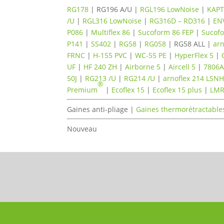
RG178
| RG196 A/U |
RGL196 LowNoise
|
KAP
/U
|
RGL316 LowNoise
|
RG316D – RD316
|
EN
P086
|
Multiflex 86
|
Sucoform 86 FEP
|
Sucof
P141
|
SS402
|
RG58
|
RG058
| RG58 ALL |
arn
FRNC
|
H-155 PVC
|
WC-55 PE
|
HyperFlex 5
|
UF
|
HF 240 ZH
|
Airborne 5
|
Aircell 5
|
7806
50J
|
RG213 /U
|
RG214 /U
|
arnoflex 214 LSN
®
Premium
|
Ecoflex 15
|
Ecoflex 15 plus
|
LMR
Gaines anti-pliage |
Gaines thermorétractable
Nouveau