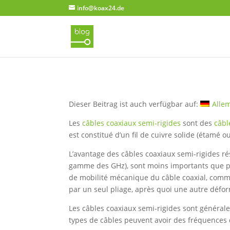
info@koax24.de
Dieser Beitrag ist auch verfügbar auf:
Alle
Les
câbles coaxiaux semi-rigides
sont des
câbl
est constitué d’un fil de cuivre solide (étamé 
L’avantage des câbles coaxiaux semi-rigides rés
gamme des GHz), sont moins importants que pour
de mobilité mécanique du câble coaxial, comme
par un seul pliage, après quoi une autre défo
Les câbles coaxiaux semi-rigides sont générale
types de câbles peuvent avoir des fréquences 