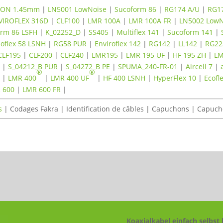
TON 1.45mm
|
LN5001 LowNoise
|
Sucoform 86
|
RG174 A/U
|
RG1
VIROFLEX 316D
|
CLF100
|
LMR 100A
|
LMR 100A FR
|
LN5002 LowN
orm 86 LSFH
|
K_02252_D
|
SS405
|
Multiflex 141
|
Sucoform 141
|
oflex 58 LSNH
|
RG58 PUR
|
Enviroflex 142
|
RG142
|
LL142
|
RG22
CLF195
|
CLF200
|
CLF240
|
LMR195
|
LMR 195 UF
|
HF 195 ZH
|
L
A
|
S_04212_B PUR
|
S_04272_B PE
|
SPUMA_240-FR-01
|
Aircell 7
|
®
®
H
|
LMR 400
|
LMR 400 UF
|
HF 400 LSNH
|
HyperFlex 10
|
Ecofl
 600
|
LMR 600 FR
|
s
| Codages Fakra | Identification de câbles | Capuchons | Capuch
Koaxialkabel einfach selbst 