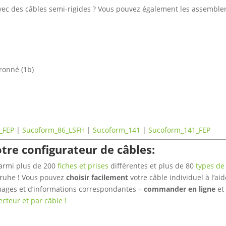
vec des câbles semi-rigides ? Vous pouvez également les assembler
.
oronné (1b)
6_FEP
|
Sucoform_86_LSFH
|
Sucoform_141
|
Sucoform_141_FEP
tre configurateur de câbles:
parmi plus de 200
fiches et prises
différentes et plus de 80
types de
lsruhe ! Vous pouvez
choisir facilement
votre câble individuel à l’ai
images et d’informations correspondantes –
commander en ligne
et 
cteur et par câble !