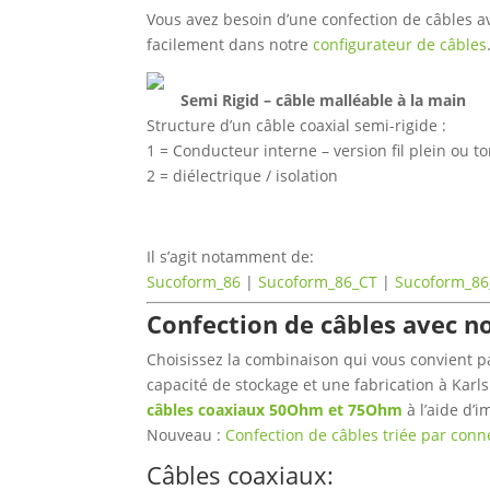
Vous avez besoin d’une confection de câbles a
facilement dans notre
configurateur de câbles
Semi Rigid – câble malléable à la main
Structure d’un câble coaxial semi-rigide :
1 = Conducteur interne – version fil plein ou t
2 = diélectrique / isolation
Il s’agit notamment de:
Sucoform_86
|
Sucoform_86_CT
|
Sucoform_8
Confection de câbles avec no
Choisissez la combinaison qui vous convient 
capacité de stockage et une fabrication à Kar
câbles coaxiaux 50Ohm et 75Ohm
à l’aide d’
Nouveau :
Confection de câbles triée par conne
Câbles coaxiaux: