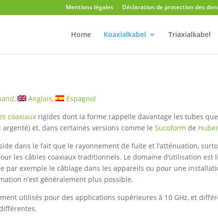
Mentions légales
Déclaration de protection des do
Home
Koaxialkabel
Triaxialkabel
mand
Anglais
Espagnol
es coaxiaux
rigides dont la forme rappelle davantage les tubes que
ou argenté) et, dans certaines versions comme le
Sucoform
de
Hube
ide dans le fait que le rayonnement de fuite et l’atténuation, surt
 les câbles coaxiaux traditionnels. Le domaine d’utilisation est l
 par exemple le câblage dans les appareils ou pour une installatio
rmation n’est généralement plus possible.
ment utilisés pour des applications supérieures à 10 GHz, et diffé
différentes.