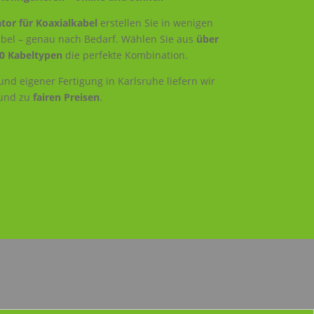
tor für Koaxialkabel
erstellen Sie in wenigen
Kabel – genau nach Bedarf. Wählen Sie aus
über
0 Kabeltypen
die perfekte Kombination.
nd eigener Fertigung in Karlsruhe liefern wir
und zu
fairen Preisen
.
igurator für Koaxialkabel