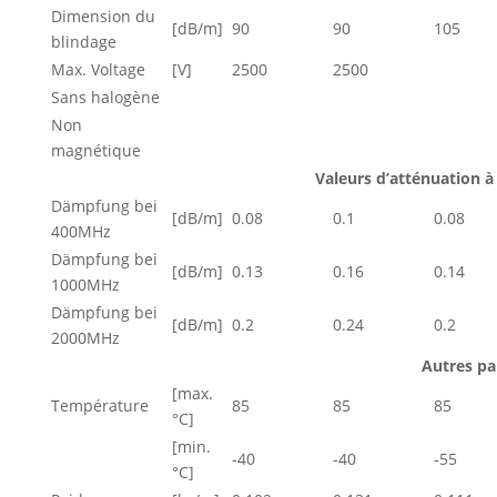
Dimension du
[dB/m]
90
90
105
blindage
Max. Voltage
[V]
2500
2500
Sans halogène
Non
magnétique
Valeurs d’atténuation à
Dämpfung bei
[dB/m]
0.08
0.1
0.08
400MHz
Dämpfung bei
[dB/m]
0.13
0.16
0.14
1000MHz
Dämpfung bei
[dB/m]
0.2
0.24
0.2
2000MHz
Autres p
[max.
Température
85
85
85
°C]
[min.
-40
-40
-55
°C]