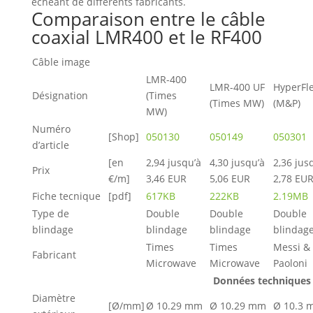
échéant de différents fabricants.
Comparaison entre le câble
coaxial LMR400 et le RF400
Câble image
LMR-400
LMR-400 UF
HyperFl
Désignation
(Times
(Times MW)
(M&P)
MW)
Numéro
[Shop]
050130
050149
050301
d’article
[en
2,94 jusqu’à
4,30 jusqu’à
2,36 jus
Prix
€/m]
3,46 EUR
5,06 EUR
2,78 EU
Fiche tecnique
[pdf]
617KB
222KB
2.19MB
Type de
Double
Double
Double
blindage
blindage
blindage
blindag
Times
Times
Messi &
Fabricant
Microwave
Microwave
Paoloni
Données techniques
Diamètre
[Ø/mm]
Ø 10.29 mm
Ø 10.29 mm
Ø 10.3 