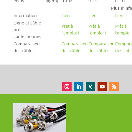
Poids
[kg/m]
0.102
0.131
0.111
Plus d’in
Information
Lien
Lien
Lien
Ligne et câble
Prêt à
Prêt à
Prêt à
pré-
l’emploi !
l’emploi !
l’emploi 
confectionnés
Comparaison
Comparaison
Comparaison
Compara
des câbles
des câbles
des câbles
des câbl