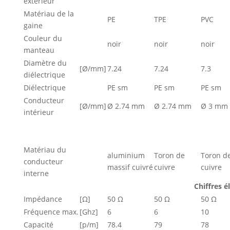
extérieur
Matériau de la
PE
TPE
PVC
gaine
Couleur du
noir
noir
noir
manteau
Diamètre du
[Ø/mm]
7.24
7.24
7.3
diélectrique
Diélectrique
PE sm
PE sm
PE sm
Conducteur
[Ø/mm]
Ø 2.74 mm
Ø 2.74 mm
Ø 3 mm
intérieur
Matériau du
aluminium
Toron de
Toron d
conducteur
massif cuivré
cuivre
cuivre
interne
Chiffres é
Impédance
[Ω]
50 Ω
50 Ω
50 Ω
Fréquence max.
[Ghz]
6
6
10
Capacité
[p/m]
78.4
79
78