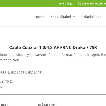
Aviso legal
Declaración de priva
Home
Koaxialkabel
Triaxialkabel
Cable Coaxial 1,0/4,8 AF FRNC Draka / 75R
aciones de estudio y la transmisión de información de la imagen. Pa
ta definición.
332-1, IEC 60754, IEC 61034
de) 75 Ω;
RNC
ERIAL
DIÁMETRO