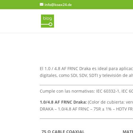
info@koax24.de
El 1.0 / 4.8 AF FRNC Draka es ideal para aplic
digitales, como SDI, SDV, SDTI y televisión de al
Cumple con las normativas: IEC 60332-1, IEC 60
1.0/4.8 AF FRNC Draka:
(Color de cubierta: ver
DRAKA – 1.0/4.8 AF FRNC – 75R ± 1% – HDTV F
75 Ω CABLE COAXIAL
MAT