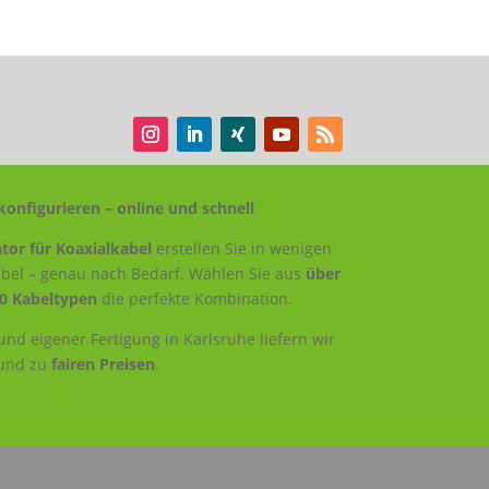
konfigurieren – online und schnell
tor für Koaxialkabel
erstellen Sie in wenigen
Kabel – genau nach Bedarf. Wählen Sie aus
über
0 Kabeltypen
die perfekte Kombination.
nd eigener Fertigung in Karlsruhe liefern wir
und zu
fairen Preisen
.
igurator für Koaxialkabel