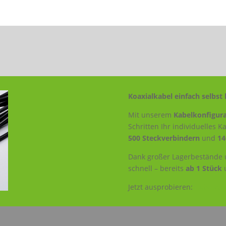
Koaxialkabel einfach selbst 
Mit unserem
Kabelkonfigura
Schritten Ihr individuelles 
500 Steckverbindern
und
14
Dank großer Lagerbestände u
schnell – bereits
ab 1 Stück
Jetzt ausprobieren:
Kabelkonf