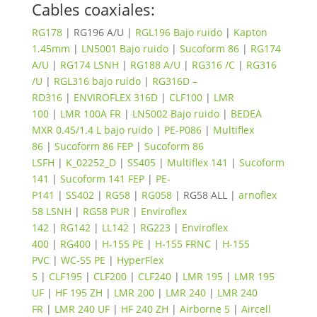
Cables coaxiales:
RG178
| RG196 A/U |
RGL196 Bajo ruido
|
Kapton
1.45mm
|
LN5001 Bajo ruido
|
Sucoform 86
|
RG174
A/U
|
RG174 LSNH
|
RG188 A/U
|
RG316 /C
|
RG316
/U
|
RGL316 bajo ruido
|
RG316D –
RD316
|
ENVIROFLEX 316D
|
CLF100
|
LMR
100
|
LMR 100A FR
|
LN5002 Bajo ruido
|
BEDEA
MXR 0.45/1.4 L bajo ruido
|
PE-P086
|
Multiflex
86
|
Sucoform 86 FEP
|
Sucoform 86
LSFH
|
K_02252_D
|
SS405
|
Multiflex 141
|
Sucoform
141
|
Sucoform 141 FEP
|
PE-
P141
|
SS402
|
RG58
|
RG058
| RG58 ALL |
arnoflex
58 LSNH
|
RG58 PUR
|
Enviroflex
142
|
RG142
|
LL142
|
RG223
|
Enviroflex
400
|
RG400
|
H-155 PE
|
H-155 FRNC
|
H-155
PVC
|
WC-55 PE
|
HyperFlex
5
|
CLF195
|
CLF200
|
CLF240
|
LMR 195
|
LMR 195
UF
|
HF 195 ZH
|
LMR 200
|
LMR 240
|
LMR 240
FR
|
LMR 240 UF
|
HF 240 ZH
|
Airborne 5
|
Aircell