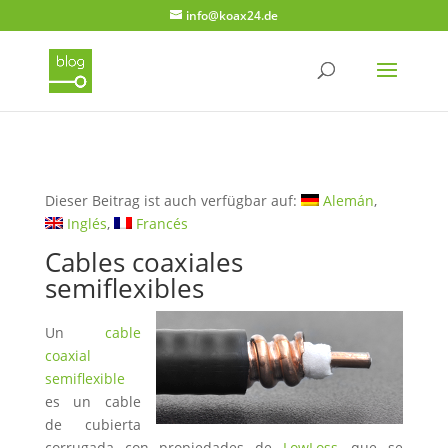
info@koax24.de
Dieser Beitrag ist auch verfügbar auf:
Alemán
Inglés
Francés
Cables coaxiales
semiflexibles
Un
cable
coaxial
semiflexible
es un cable
de cubierta
corrugada con propiedades de
LowLoss
, que se