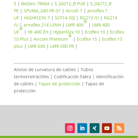
5
|
Belden 7806A
|
S_04212_B PUR
|
S_04272_B
PE
|
SPUMA_240-FR-01
|
Aircell 7
|
arnoflex 7
UF
|
HIGHFLEXX 7
|
SCF14-50J
|
RG213 /U
|
RG214
®
/U
|
arnoflex 214 LSNH
|
LMR 400
|
LMR 400
®
UF
|
HF 400 ZH
|
HyperFlex 10
|
Ecoflex 10
|
Ecoflex
®
10 Plus
|
Aircom Premium
|
Ecoflex 15
|
Ecoflex 15
plus
|
LMR 600
|
LMR 600 FR
|
Alivios de curvatura de cables | Tubos
termorretráctiles | Codificación Fakra | Identificación
de cables |
Tapas de protección
| Tapas de
protección