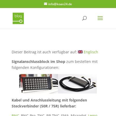
info@koax24.de
Dieser Beitrag ist auch verfügbar auf:
Englisch
Signalanschlussblock im Shop
zum bestellen mit
folgenden Konfigurationen:
Kabel und Anschlussleitung mit folgenden
Steckverbinder (50R / 75R) lieferbar:
BNC
, BNC-Pro, TNC, RP-TNC, SMA, Microdot,
Lemo