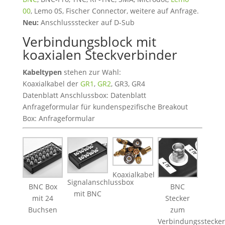
00
, Lemo 0S, Fischer Connector, weitere auf Anfrage.
Neu:
Anschlussstecker auf D-Sub
Verbindungsblock mit
koaxialen Steckverbinder
Kabeltypen
stehen zur Wahl:
Koaxialkabel der
GR1
,
GR2
, GR3, GR4
Datenblatt Anschlussbox: Datenblatt
Anfrageformular für kundenspezifische Breakout
Box: Anfrageformular
Koaxialkabel
Signalanschlussbox
BNC Box
BNC
mit BNC
mit 24
Stecker
Buchsen
zum
Verbindungsstecker