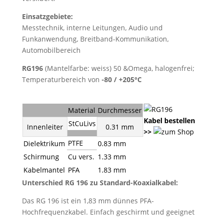
Einsatzgebiete:
Messtechnik, interne Leitungen, Audio und
Funkanwendung, Breitband-Kommunikation,
Automobilbereich
RG196
(Mantelfarbe: weiss) 50 &Omega, halogenfrei;
Temperaturbereich von
-80 / +205°C
Material
Durchmesser
Kabel bestellen
StCuLivs
Innenleiter
0.31 mm
>>
PTFE
Dielektrikum
0.83 mm
Schirmung
Cu vers.
1.33 mm
Kabelmantel
PFA
1.83 mm
Unterschied RG 196 zu Standard-Koaxialkabel:
Das RG 196 ist ein 1,83 mm dünnes PFA-
Hochfrequenzkabel. Einfach geschirmt und geeignet