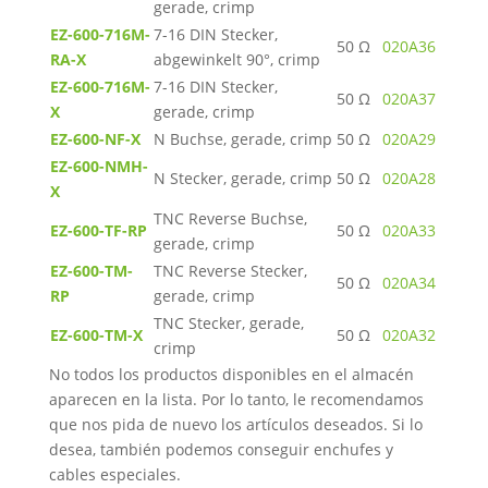
gerade, crimp
EZ-600-716M-
7-16 DIN Stecker,
50 Ω
020A36
RA-X
abgewinkelt 90°, crimp
EZ-600-716M-
7-16 DIN Stecker,
50 Ω
020A37
X
gerade, crimp
EZ-600-NF-X
N Buchse, gerade, crimp
50 Ω
020A29
EZ-600-NMH-
N Stecker, gerade, crimp
50 Ω
020A28
X
TNC Reverse Buchse,
EZ-600-TF-RP
50 Ω
020A33
gerade, crimp
EZ-600-TM-
TNC Reverse Stecker,
50 Ω
020A34
RP
gerade, crimp
TNC Stecker, gerade,
EZ-600-TM-X
50 Ω
020A32
crimp
No todos los productos disponibles en el almacén
aparecen en la lista. Por lo tanto, le recomendamos
que nos pida de nuevo los artículos deseados. Si lo
desea, también podemos conseguir enchufes y
cables especiales.