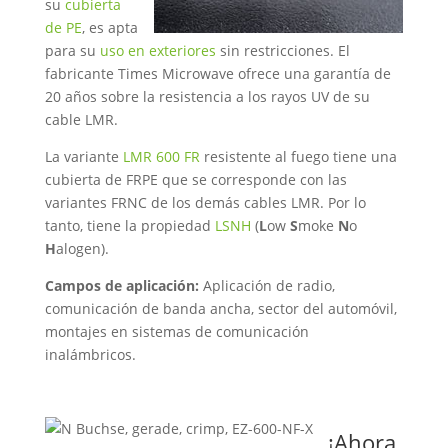
su
cubierta
de PE
, es apta
para su
uso en exteriores
sin restricciones. El
fabricante Times Microwave ofrece una garantía de
20 años sobre la resistencia a los rayos UV de su
cable LMR.
La variante
LMR 600 FR
resistente al fuego tiene una
cubierta de FRPE que se corresponde con las
variantes FRNC de los demás cables LMR. Por lo
tanto, tiene la propiedad
LSNH
(
L
ow
S
moke
N
o
H
alogen).
Campos de aplicación:
Aplicación de radio,
comunicación de banda ancha, sector del automóvil,
montajes en sistemas de comunicación
inalámbricos.
¡Ahora