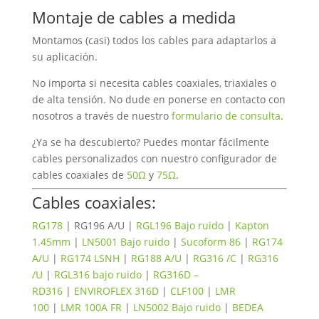
Montaje de cables a medida
Montamos (casi) todos los cables para adaptarlos a
su aplicación.
No importa si necesita cables coaxiales, triaxiales o
de alta tensión. No dude en ponerse en contacto con
nosotros a través de nuestro
formulario de consulta
.
¿Ya se ha descubierto? Puedes montar fácilmente
cables personalizados con nuestro configurador de
cables coaxiales de
50Ω
y
75Ω
.
Cables coaxiales:
RG178
| RG196 A/U |
RGL196 Bajo ruido
|
Kapton
1.45mm
|
LN5001 Bajo ruido
|
Sucoform 86
|
RG174
A/U
|
RG174 LSNH
|
RG188 A/U
|
RG316 /C
|
RG316
/U
|
RGL316 bajo ruido
|
RG316D –
RD316
|
ENVIROFLEX 316D
|
CLF100
|
LMR
100
|
LMR 100A FR
|
LN5002 Bajo ruido
|
BEDEA