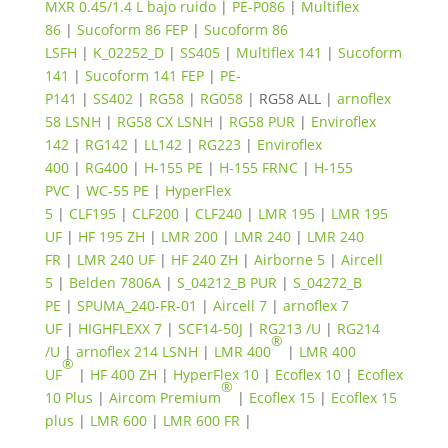
MXR 0.45/1.4 L bajo ruido
|
PE-P086
|
Multiflex
86
|
Sucoform 86 FEP
|
Sucoform 86
LSFH
|
K_02252_D
|
SS405
|
Multiflex 141
|
Sucoform
141
|
Sucoform 141 FEP
|
PE-
P141
|
SS402
|
RG58
|
RG058
| RG58 ALL |
arnoflex
58 LSNH
|
RG58 CX LSNH
|
RG58 PUR
|
Enviroflex
142
|
RG142
|
LL142
|
RG223
|
Enviroflex
400
|
RG400
|
H-155 PE
|
H-155 FRNC
|
H-155
PVC
|
WC-55 PE
|
HyperFlex
5
|
CLF195
|
CLF200
|
CLF240
|
LMR 195
|
LMR 195
UF
|
HF 195 ZH
|
LMR 200
|
LMR 240
|
LMR 240
FR
|
LMR 240 UF
|
HF 240 ZH
|
Airborne 5
|
Aircell
5
|
Belden 7806A
|
S_04212_B PUR
|
S_04272_B
PE
|
SPUMA_240-FR-01
|
Aircell 7
|
arnoflex 7
UF
|
HIGHFLEXX 7
|
SCF14-50J
|
RG213 /U
|
RG214
®
/U
|
arnoflex 214 LSNH
|
LMR 400
|
LMR 400
®
UF
|
HF 400 ZH
|
HyperFlex 10
|
Ecoflex 10
|
Ecoflex
®
10 Plus
|
Aircom Premium
|
Ecoflex 15
|
Ecoflex 15
plus
|
LMR 600
|
LMR 600 FR
|