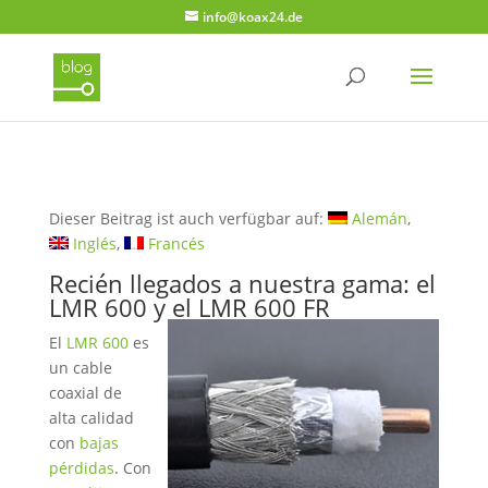
info@koax24.de
Dieser Beitrag ist auch verfügbar auf:
Alemán
Inglés
Francés
Recién llegados a nuestra gama: el
LMR 600 y el LMR 600 FR
El
LMR 600
es
un cable
coaxial de
alta calidad
con
bajas
pérdidas
. Con