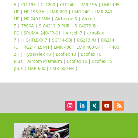
5
|
CLF195
|
CLF200
|
CLF240
|
LMR 195
|
LMR 195
UF
|
HF 195 ZH
|
LMR 200
|
LMR 240
|
LMR 240
UF
|
HF 240 LSNH
|
Airborne 5
|
Aircell
5
|
7806A
|
S_04212_B PUR
|
S_04272_B
PE
|
SPUMA_240-FR-01
|
Aircell 7
|
arnoflex
7
|
HIGHFLEXX 7
|
SCF14-50J
|
RG213 /U
|
RG214
/U
|
RG214 LSNH
|
LMR 400
|
LMR 400 UF
|
HF 400
ZH
|
HyperFlex 10
|
Ecoflex 10
|
Ecoflex 10
Plus
|
Aircom Premium
|
Ecoflex 15
|
Ecoflex 15
plus
|
LMR 600
|
LMR 600 FR
|