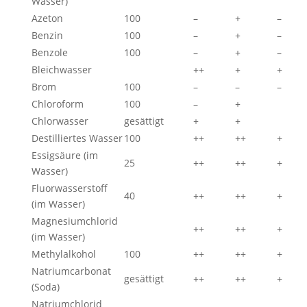
Wasser)
Azeton
100
–
+
–
Benzin
100
–
+
–
Benzole
100
–
+
–
Bleichwasser
++
+
+
Brom
100
–
–
–
Chloroform
100
–
+
Chlorwasser
gesättigt
+
+
Destilliertes Wasser
100
++
++
+
Essigsäure (im
25
++
++
+
Wasser)
Fluorwasserstoff
40
++
++
+
(im Wasser)
Magnesiumchlorid
++
++
+
(im Wasser)
Methylalkohol
100
++
++
+
Natriumcarbonat
gesättigt
++
++
+
(Soda)
Natriumchlorid