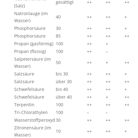
gesättigt
++
++
++
(Salz)
Natronlauge (im
40
++
++
+
Wasser)
Phosphorsäure
30
++
++
+
Phosphorsäure
85
++
++
++
Propan (gasförmig)
100
++
+
Propan (flüssig)
100
++
–
Salpetersäure (im
50
++
+
++
Wasser)
Salzsäure
bis 30
++
++
+
Salzsäure
über 30
++
++
++
Schwefelsäure
bis 40
++
++
+
Schwefelsäure
über 40
++
+
++
Terpentin
100
++
++
++
Tri-Chloräthylen
100
–
–
Wasserstoffperoxyd
30
++
++
++
Zitronensäure (im
10
++
++
+
Wasser)