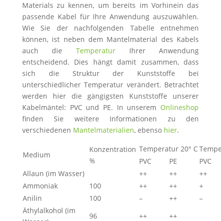
Materials zu kennen, um bereits im Vorhinein das
passende Kabel für Ihre Anwendung auszuwählen.
Wie Sie der nachfolgenden Tabelle entnehmen
können, ist neben dem Mantelmaterial des Kabels
auch die
Temperatur
Ihrer Anwendung
entscheidend. Dies hängt damit zusammen, dass
sich die Struktur der Kunststoffe bei
unterschiedlicher Temperatur verändert. Betrachtet
werden hier die gängigsten Kunststoffe unserer
Kabelmäntel: PVC und PE. In unserem
Onlineshop
finden Sie weitere Informationen zu den
verschiedenen
Mantelmaterialien
, ebenso
hier
.
Temperatur 20° C
Tempe
Konzentration
Medium
%
PVC
PE
PVC
Allaun (im Wasser)
++
++
++
Ammoniak
100
++
++
+
Anilin
100
–
++
–
Äthylalkohol (im
96
++
++