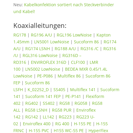
Neu:
Kabelkonfektion sortiert nach Steckverbinder
und Kabel!
Koaxialleitungen:
RG178
|
RG196 A/U
|
RGL196 LowNoise
|
Kapton
1.45mm
|
LN5001 LowNoise
|
Sucoform 86
|
RG174
A/U
|
RG174 LSNH
|
RG188 A/U
|
RG316 /C
|
RG316
/U
|
RGL316 LowNoise
|
RG316D –
RD316
|
ENVIROFLEX 316D
|
CLF100
|
LMR
100
|
LN5002 LowNoise
|
BEDEA MXR 0.45/1.4L
LowNoise
|
PE-P086
|
Multiflex 86
|
Sucoform 86
FEP
|
Sucoform 86
LSFH
|
K_02252_D
|
SS405
|
Multiflex 141
|
Sucoform
141
|
Sucoform 141 FEP
|
PE-P141
|
Flexiform
402
|
RG402
|
SS402
|
RG58
|
RG058
|
RG58
ALL
|
RG58 LSNH
|
RG58 PUR
|
Enviroflex
142
|
RG142
|
LL142
|
RG223
|
RG223 U-
02
|
Enviroflex 400
|
RG 400
|
H-155 PE
|
H-155
FRNC
|
H-155 PVC
|
H155 WC-55 PE
|
HyperFlex